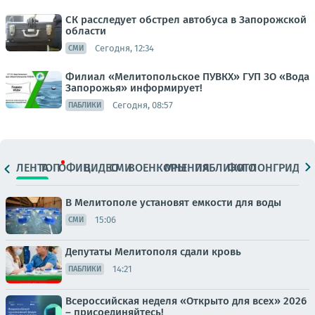
СК расследует обстрел автобуса в Запорожской
области
Сегодня, 12:34
СМИ
Филиал «Мелитопольское ПУВКХ» ГУП ЗО «Вода
Запорожья» информирует!
Сегодня, 08:57
ПАБЛИКИ
ЛЕНТА
ТОП
ОФИЦ.
ВИДЕО
СМИ
ВОЕНКОРЫ
МНЕНИЯ
ПАБЛИКИ
ФОТО
ЛОНГРИДЫ
В Мелитополе установят емкости для воды
15:06
СМИ
Депутаты Мелитополя сдали кровь
14:21
ПАБЛИКИ
Всероссийская неделя «Открыто для всех» 2026
– присоединяйтесь!