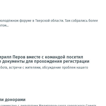
 молодёжном форуме в Тверской области. Там собрались более
том...
ирилл Перов вместе с командой посетил
е документы для прохождения регистрации
бота, встречи с жителями, обсуждение проблем нашего
али донорами
 совместно с депутатами Мелитопольского городского Совета