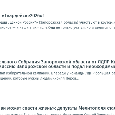
 «Гвардейске2026»!
рдии „Единой России“» (Запорожская область) участвуют в крутом
гионов — и наши в их числе!Они не только учатся, но и делятся опы
ельного Собрания Запорожской области от ЛДПР К
миссию Запорожской области и подал необходимы
тап избирательной кампании. Впереди у команды ЛДПР большая ра
ешений, которые нужны людям.Кирилл Перов...
ви может спасти жизнь»: депутаты Мелитополя ст
еления партии Единая Россия города Мелитополя Сергей Золотарёв