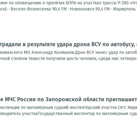
шине по оповещению о пролётах БПЛА на участках трассы Р-280 «Н
к): · Весело-Вознесенка 90,4 FM · Новоазовск 90,4 FM · Мариуполь 94
традали в результате удара дрона ВСУ по автобусу
окмакского МО Александр Калмыков.Дрон ВСУ нанес удар по автобу
ной степени тяжести получили шесть человек, среди них четверо 
е МЧС России по Запорожской области приглашает
инспекции по маломерным судамВ инспекторский участок (пгт. Кир
оводитель участкаГосударственный инспектор по маломерным суда