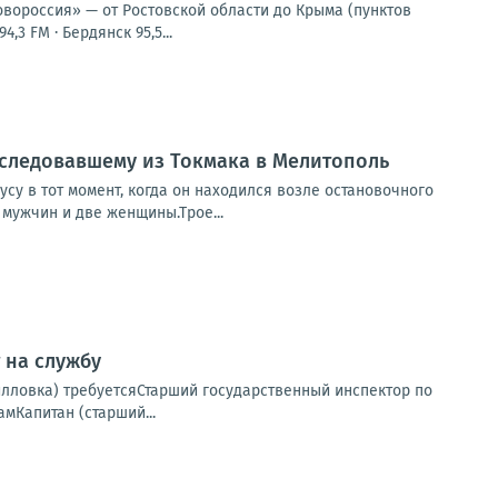
овороссия» — от Ростовской области до Крыма (пунктов
,3 FM · Бердянск 95,5...
, следовавшему из Токмака в Мелитополь
су в тот момент, когда он находился возле остановочного
мужчин и две женщины.Трое...
 на службу
илловка) требуетсяСтарший государственный инспектор по
мКапитан (старший...