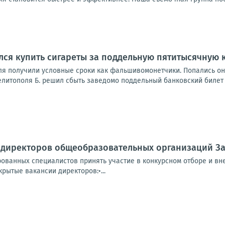
ся купить сигареты за поддельную пятитысячную 
я получили условные сроки как фальшивомонетчики. Попались они 
елитополя Б. решил сбыть заведомо поддельный банковский билет 
 директоров общеобразовательных организаций З
ванных специалистов принять участие в конкурсном отборе и вне
рытые вакансии директоров:•...