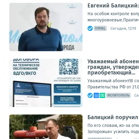
Евгений Балицкий:
На особом контроле воп
многоуровневые.Практиче
Сегодня, 12:19
ОФИЦ.
Уважаемый абонент
граждан, утвержде
приобретающий...
Уважаемый абонент!В со
Правительства РФ от 21.
Се
МЕЛИТОПОЛЬ
Балицкий поручил 
По его словам, из-за о
Запорожья» усилить подв