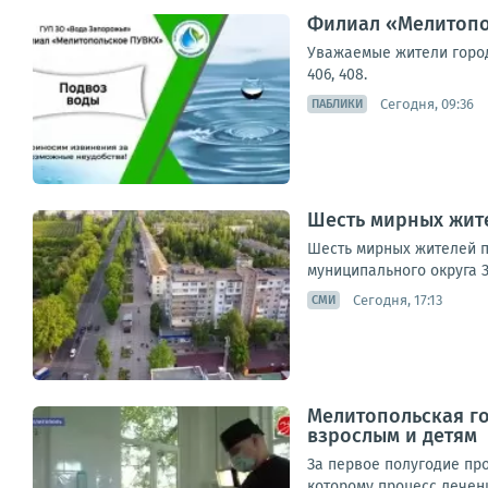
Филиал «Мелитопо
Уважаемые жители города
406, 408.
Сегодня, 09:36
ПАБЛИКИ
Шесть мирных жите
Шесть мирных жителей п
муниципального округа З
Сегодня, 17:13
СМИ
Мелитопольская г
взрослым и детям
За первое полугодие пр
которому процесс лечен