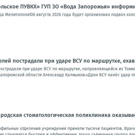
льское ПУВКХ» ГУП ЗО «Вода Запорожья» информи
 Мелитополя!06 августа 2026 года будет организован подвоз холо
лей пострадали при ударе ВСУ по маршрутке, еха
острадали при ударе ВСУ по маршрутке, направляющейся из Токма
апорожской области Александр Калмыков.«Дрон ВСУ нанёс удар по а
ородская стоматологическая поликлиника оказы
офильные отделения учреждения приняли тысячи пациентов. Врач
ия становится быстрее и эффективнее. Наша съёмочная группа поо