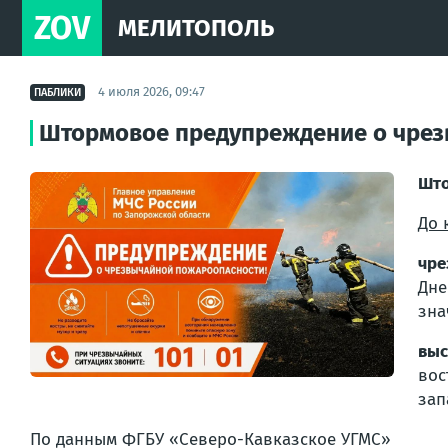
ZOV
МЕЛИТОПОЛЬ
4 июля 2026, 09:47
ПАБЛИКИ
Штормовое предупреждение о чре
Што
До 
чре
Дне
зна
выс
вос
зап
По данным ФГБУ «Северо-Кавказское УГМС»