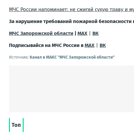
МЧС России напоминает: не сжигай сухую траву и м
За нарушение требований пожарной безопасности 
МЧС Запорожской области
|
MAX
|
ВК
Подписывайся на МЧС России в
MAX
|
ВК
Источник:
Канал в МАКС "МЧС Запорожской области"
Топ