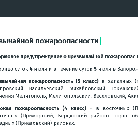
звычайной пожароопасности
рмовое предупреждение о чрезвычайной пожароопасн
конца суток
4
июля и в течение суток
5
июля в Запорож
звычайная пожароопасность (5 класс)
в западных (г
провский, Васильевский, Михайловский, Токмакски
чения Мелитополь, Мелитопольский, Веселовский, Аки
окая пожароопасность (4 класс)
- в восточных (По
точных (Приморский, Бердянский районы, город об
адных (Приазовский) районах.