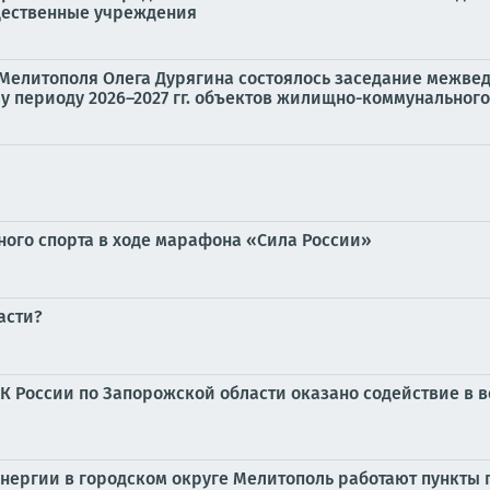
бщественные учреждения
Мелитополя Олега Дурягина состоялось заседание межве
 периоду 2026–2027 гг. объектов жилищно-коммунального.
ого спорта в ходе марафона «Сила России»
асти?
К России по Запорожской области оказано содействие в 
энергии в городском округе Мелитополь работают пункты