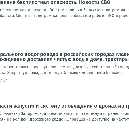
влена беспилотная опасность. Новости СВО
 беспилотная опасность. Об этом сообщил 6 августа телеграм-ка
области. Местные телеграм-каналы сообщают о работе ПВО в район
рального водопровода в российских городах глав
ежедневно доставлял чистую воду в дома, трактир
т тысяч горожан, ведь далеко не у каждого был собственный коло
та. Запрягнув лошадь в телегу с большой деревянной бочкой...
11:04
асти запустили систему оповещения о дронах на 
 развития Запорожской области запустило систему экстренного о
я» на волнах «Дорожного радио».Оповещение доступно на частотах