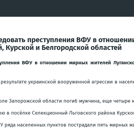
ледовать преступления ВФУ в отношени
, Курской и Белгородской областей
ступления ВФУ в отношении мирных жителей Луганско
результате украинской вооруженной агрессии в насел
оле Запорожской области погиб мужчина, еще четыре 
лю в посёлке Селекционный Льговского района Курской
СУ ряда населенных пунктов пострадали пять мирных ж