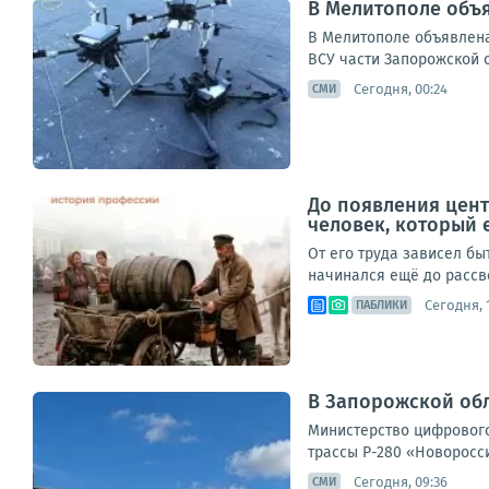
В Мелитополе объя
В Мелитополе объявлена
ВСУ части Запорожской 
Сегодня, 00:24
СМИ
До появления цент
человек, который 
От его труда зависел бы
начинался ещё до рассве
Сегодня, 
ПАБЛИКИ
В Запорожской обл
Министерство цифрового
трассы Р-280 «Новоросси
Сегодня, 09:36
СМИ