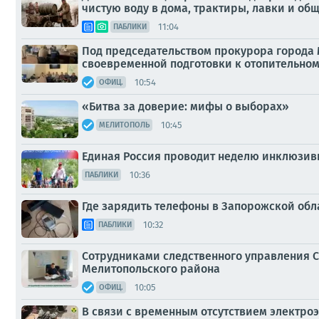
чистую воду в дома, трактиры, лавки и о
11:04
ПАБЛИКИ
Под председательством прокурора города 
своевременной подготовки к отопительному
10:54
ОФИЦ.
«Битва за доверие: мифы о выборах»
10:45
МЕЛИТОПОЛЬ
Единая Россия проводит неделю инклюзивн
10:36
ПАБЛИКИ
Где зарядить телефоны в Запорожской обл
10:32
ПАБЛИКИ
Сотрудниками следственного управления С
Мелитопольского района
10:05
ОФИЦ.
В связи с временным отсутствием электро