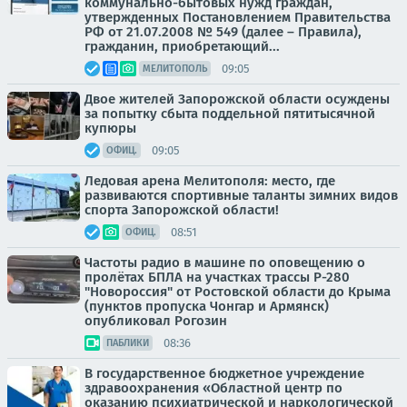
коммунально-бытовых нужд граждан,
утвержденных Постановлением Правительства
РФ от 21.07.2008 № 549 (далее – Правила),
гражданин, приобретающий...
09:05
МЕЛИТОПОЛЬ
Двое жителей Запорожской области осуждены
за попытку сбыта поддельной пятитысячной
купюры
09:05
ОФИЦ.
Ледовая арена Мелитополя: место, где
развиваются спортивные таланты зимних видов
спорта Запорожской области!
08:51
ОФИЦ.
Частоты радио в машине по оповещению о
пролётах БПЛА на участках трассы Р-280
"Новороссия" от Ростовской области до Крыма
(пунктов пропуска Чонгар и Армянск)
опубликовал Рогозин
08:36
ПАБЛИКИ
В государственное бюджетное учреждение
здравоохранения «Областной центр по
оказанию психиатрической и наркологической