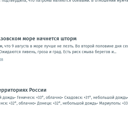
 подтвердила, что патроны являются боевыми. В отношении мужчи
Азовском море начнется шторм
, что 9 августа в море лучше не лезть. Во второй половине дня се
Ожидаются ливень, гроза и град. Есть риск смыва берегов и...
28
ерриториях России
й дождь• Геническ: +33°, облачно• Скадовск: +31°, небольшой дождь
к: +32°, облачно• Донецк: +32°, небольшой дождь• Мариуполь: +33°