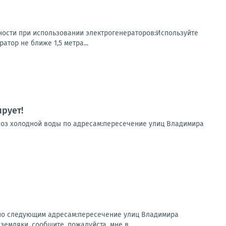
ости при использовании электрогенераторов:Используйте
ор не ближе 1,5 метра...
рует!
двоз холодной воды по адресам:пересечение улиц Владимира
 по следующим адресам:пересечение улиц Владимира
мляки, сообщите, пожалуйста, мне в...