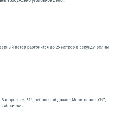
ны возбуждено уголовное дело...
верный ветер разгонится до 25 метров в секунду, волны
• Запорожье: +31°, небольшой дождь• Мелитополь: +34°,
, облачно•...