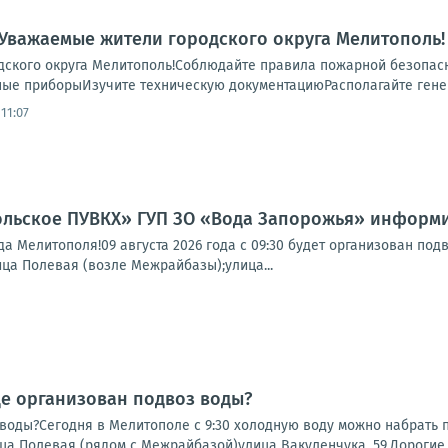
 Уважаемые жители городского округа Мелитополь!
ского округа Мелитополь!Соблюдайте правила пожарной безопасн
ые приборыИзучите техническую документациюРасполагайте генерат
11:07
льское ПУВКХ» ГУП ЗО «Вода Запорожья» информи
а Мелитополя!09 августа 2026 года с 09:30 будет организован по
ца Полевая (возле Межрайбазы);улица...
де организован подвоз воды?
 воды?Сегодня в Мелитополе с 9:30 холодную воду можно набрать
 Полевая (рядом с Межрайбазой)улица Вакуленчука, 59.Дорогие зе