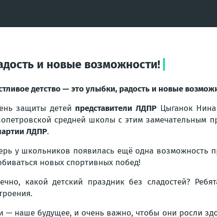
радость и новые возможности!
стливое детство — это улыбки, радость и новые возмож
ень защиты детей
представители ЛДПР
Цыганок Нина
опетровской средней школы с этим замечательным п
партии ЛДПР
.
ерь у школьников появилась ещё одна возможность п
обиваться новых спортивных побед!
ечно, какой детский праздник без сладостей? Ребя
троения.
и — наше будущее, и очень важно, чтобы они росли зд