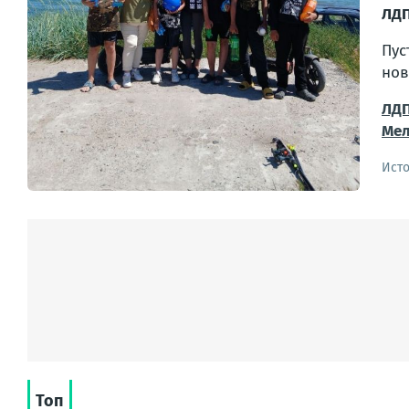
ЛД
Пус
нов
ЛДП
Мел
Ист
Топ