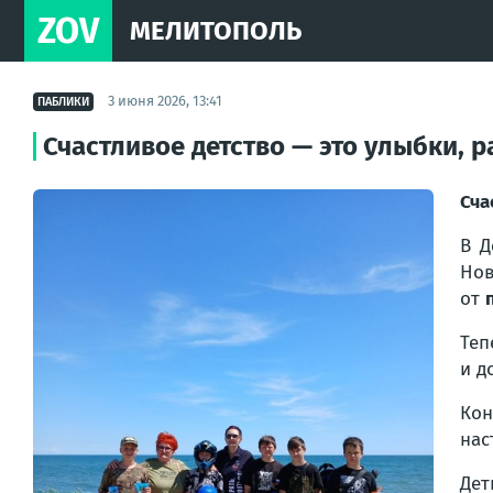
ZOV
МЕЛИТОПОЛЬ
3 июня 2026, 13:41
ПАБЛИКИ
Счастливое детство — это улыбки, 
Сча
В Д
Нов
от
Теп
и д
Кон
нас
Дет