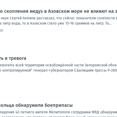
то скопления медуз в Азовском море не влияют на 
 наук Сергей Алемов рассказал, что сейчас показатели солёности
 литр воды, то в Азовском стало уже 15–16 граммов на литр. То...
08
ь и тревога
ревогаНа всей территории освобождённой части Запорожской облас
 контролируемой" генерал-губернатором Е.Балицким трассы Р-280 
опольца обнаружили боеприпасы
ладения 42-летнего жителя Мелитополя сотрудники МВД обнаружили