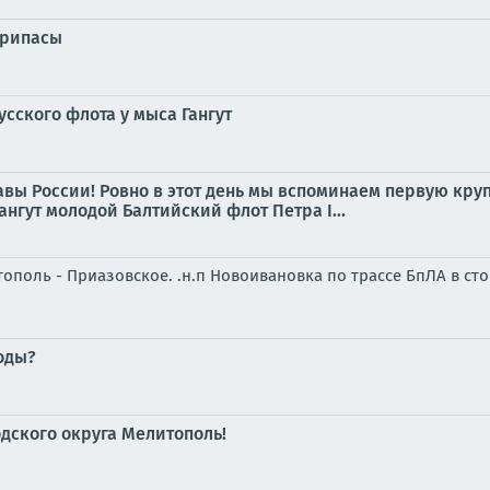
припасы
усского флота у мыса Гангут
лавы России! Ровно в этот день мы вспоминаем первую кру
Гангут молодой Балтийский флот Петра I...
тополь - Приазовское. .н.п Новоивановка по трассе БпЛА в с
оды?
дского округа Мелитополь!