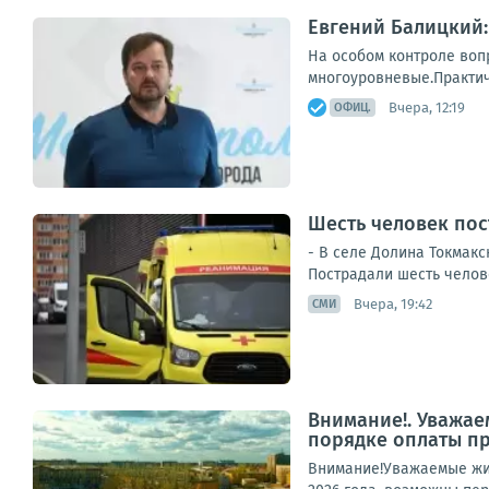
Евгений Балицкий:
На особом контроле воп
многоуровневые.Практиче
Вчера, 12:19
ОФИЦ.
Шесть человек пос
- В селе Долина Токмак
Пострадали шесть челове
Вчера, 19:42
СМИ
Внимание!. Уважае
порядке оплаты п
Внимание!Уважаемые жит