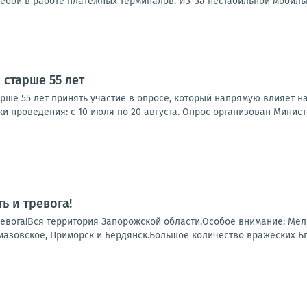
ебои в работе платежных терминалов. Из-за нестабильной мобильно
 старше 55 лет
рше 55 лет принять участие в опросе, который напрямую влияет 
и проведения: с 10 июля по 20 августа. Опрос организован Министе
ь и тревога!
ревога!Вся территория Запорожской области.Особое внимание: Ме
иазовское, Приморск и Бердянск.Большое количество вражеских БпЛ