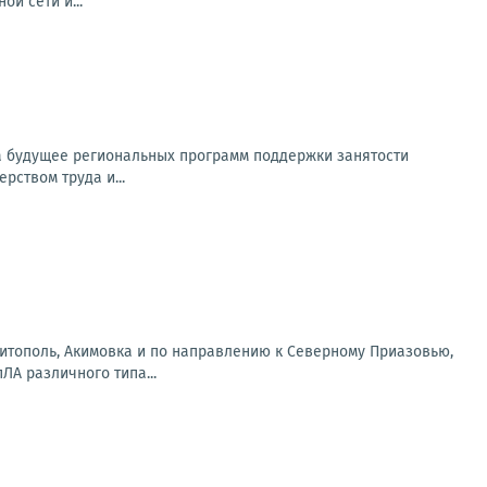
й сети и...
на будущее региональных программ поддержки занятости
рством труда и...
литополь, Акимовка и по направлению к Северному Приазовью,
А различного типа...