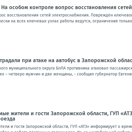
 На особом контроле вопрос восстановления сете
рос восстановления сетей электроснабжения. Повреждён ключевой
ски на всех ключевых узлах работы ведутся, ограничения только в
традали при атаке на автобус в Запорожской обла
ского муниципального округа БпЛА противника атаковал пассажирс
к – четверо мужчин и две женщины, - сообщил губернатор Евгений
мые жители и гости Запорожской области, ГУП «А
роезда
ели и гости Запорожской области, ГУП «АТЗ» информирует о време