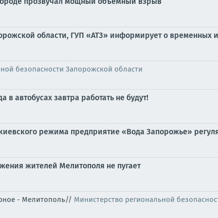
 городе прозвучал мощный объёмный взрыв
орожской области, ГУП «АТЗ» информирует о временных 
ьной безопасности Запорожской области
 в автобусах завтра работать не будут!
 киевского режима предприятие «Вода Запорожье» регул
бжения жителей Мелитополя не пугает
орное - Мелитополь//
Министерство региональной безопаснос