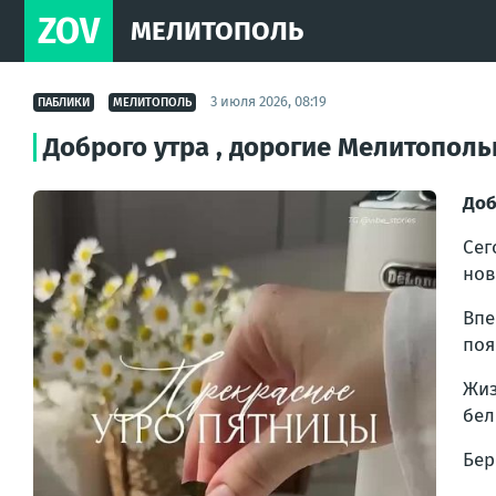
ZOV
МЕЛИТОПОЛЬ
3 июля 2026, 08:19
ПАБЛИКИ
МЕЛИТОПОЛЬ
Доброго утра , дорогие Мелитополь
Доб
Сег
нов
Впе
поя
Жиз
бел
Бер