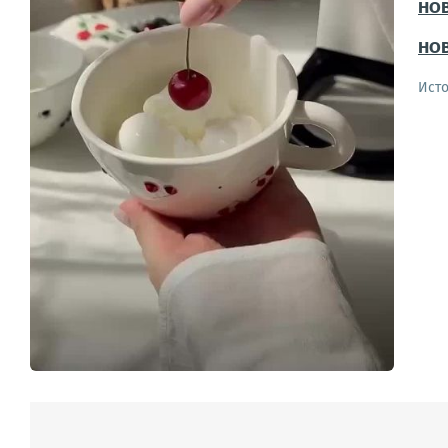
НО
НО
Ист