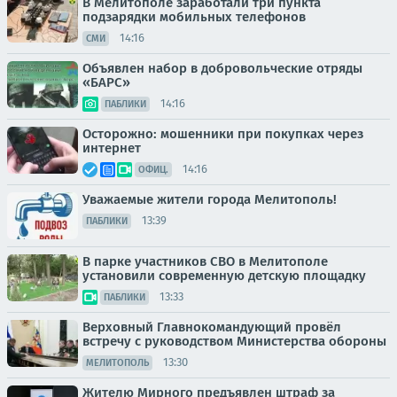
В Мелитополе заработали три пункта
подзарядки мобильных телефонов
14:16
СМИ
Объявлен набор в добровольческие отряды
«БАРС»
14:16
ПАБЛИКИ
Осторожно: мошенники при покупках через
интернет
14:16
ОФИЦ.
Уважаемые жители города Мелитополь!
13:39
ПАБЛИКИ
В парке участников СВО в Мелитополе
установили современную детскую площадку
13:33
ПАБЛИКИ
Верховный Главнокомандующий провёл
встречу с руководством Министерства обороны
13:30
МЕЛИТОПОЛЬ
Жителю Мирного предъявлен штраф за