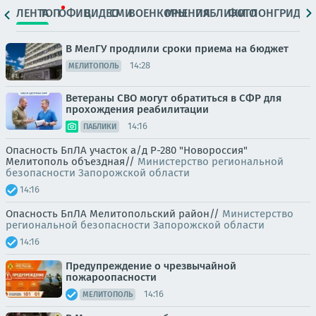
ЛЕНТА
ТОП
ОФИЦ.
ВИДЕО
СМИ
ВОЕНКОРЫ
МНЕНИЯ
ПАБЛИКИ
ФОТО
ЛОНГРИДЫ
В МелГУ продлили сроки приема на бюджет
14:28
МЕЛИТОПОЛЬ
Ветераны СВО могут обратиться в СФР для
прохождения реабилитации
14:16
ПАБЛИКИ
Опасность БпЛА участок а/д Р-280 "Новороссия"
Мелитополь объездная//
Министерство региональной
безопасности Запорожской области
14:16
Опасность БпЛА Мелитопольский район//
Министерство
региональной безопасности Запорожской области
14:16
Предупреждение о чрезвычайной
пожароопасности
14:16
МЕЛИТОПОЛЬ