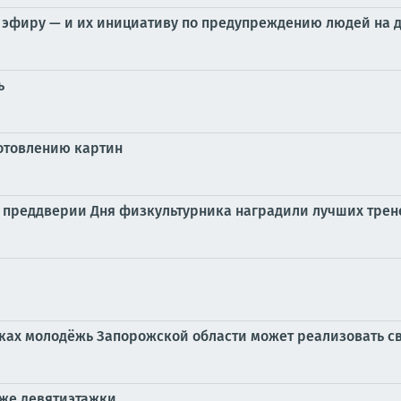
 эфиру — и их инициативу по предупреждению людей на 
ь
готовлению картин
 преддверии Дня физкультурника наградили лучших трене
дках молодёжь Запорожской области может реализовать с
аже девятиэтажки