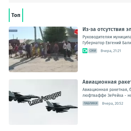
Топ
Из-за отсутствия 
Руководителям муниципа
Губернатор Евгений Бали
Вчера, 21:21
СМИ
Авиационная ракет
Авиационная ракетная, 
люфтваффе ЗеРейха - но
Вчера, 20:52
ПАБЛИКИ