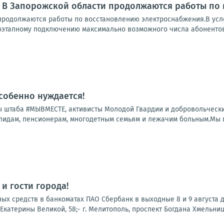
: В Запорожской области продолжаются работы по
продолжаются работы по восстановлению электроснабжения.В усл
оэтапному подключению максимально возможного числа абонентов.
особенно нуждается!
 штаба #МЫВМЕСТЕ, активисты Молодой Гвардии и добровольчески
лидам, пенсионерам, многодетным семьям и лежачим больным.Мы по
и гости города!
х средств в банкоматах ПАО Сбербанк в выходные 8 и 9 августа до
. Екатерины Великой, 58;- г. Мелитополь, проспект Богдана Хмельницког