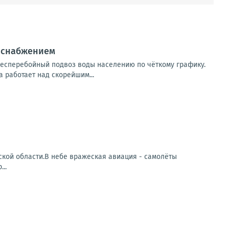
доснабжением
есперебойный подвоз воды населению по чёткому графику.
 работает над скорейшим...
кой области.В небе вражеская авиация - самолёты
..