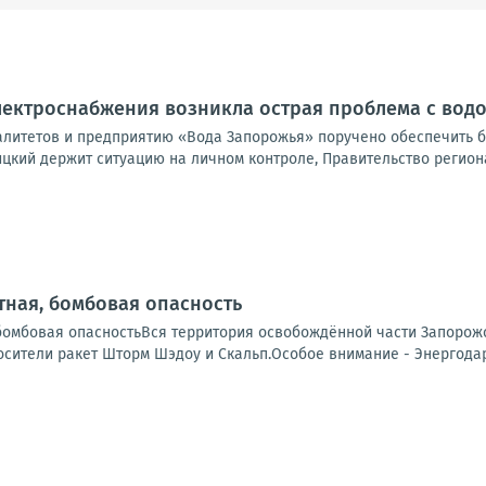
электроснабжения возникла острая проблема с во
литетов и предприятию «Вода Запорожья» поручено обеспечить б
цкий держит ситуацию на личном контроле, Правительство региона
ная, бомбовая опасность
бомбовая опасностьВся территория освобождённой части Запорожс
сители ракет Шторм Шэдоу и Скальп.Особое внимание - Энергодар.