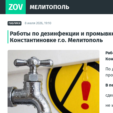
ZOV
МЕЛИТОПОЛЬ
8 июля 2026, 19:10
ПАБЛИКИ
Работы по дезинфекции и промывке
Константиновке г.о. Мелитополь
Раб
Кон
По 
про
В п
сде
не 