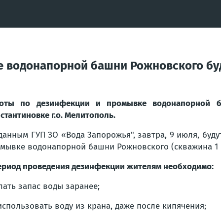
 водонапорной башни Рожновского буд
оты по дезинфекции и промывке водонапорной ба
стантиновке г.о. Мелитополь.
данным ГУП ЗО «Вода Запорожья", завтра, 9 июля, бу
мывке водонапорной башни Рожновского (скважина 1 
ериод проведения дезинфекции жителям необходимо:
лать запас воды заранее;
использовать воду из крана, даже после кипячения;