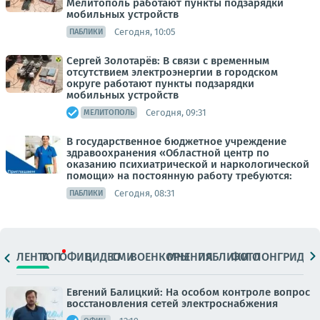
Мелитополь работают пункты подзарядки
мобильных устройств
Сегодня, 10:05
ПАБЛИКИ
Сергей Золотарёв: В связи с временным
отсутствием электроэнергии в городском
округе работают пункты подзарядки
мобильных устройств
Сегодня, 09:31
МЕЛИТОПОЛЬ
В государственное бюджетное учреждение
здравоохранения «Областной центр по
оказанию психиатрической и наркологической
помощи» на постоянную работу требуются:
Сегодня, 08:31
ПАБЛИКИ
ЛЕНТА
ТОП
ОФИЦ.
ВИДЕО
СМИ
ВОЕНКОРЫ
МНЕНИЯ
ПАБЛИКИ
ФОТО
ЛОНГРИДЫ
Евгений Балицкий: На особом контроле вопрос
восстановления сетей электроснабжения