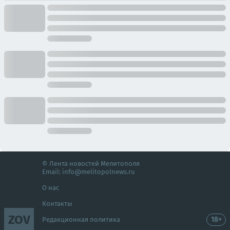
© Лента новостей Мелитополя
Email:
info@melitopolnews.ru
О нас
Контакты
ZOV
18+
Редакционная политика