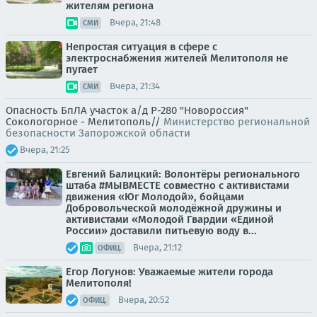
жителям региона
Вчера, 21:48
СМИ
Непростая ситуация в сфере с
электроснабжения жителей Мелитополя не
пугает
Вчера, 21:34
СМИ
Опасность БпЛА участок а/д Р-280 "Новороссия"
Сокологорное - Мелитополь//
Министерство региональной
безопасности Запорожской области
Вчера, 21:25
Евгений Балицкий: Волонтёры регионального
штаба #МЫВМЕСТЕ совместно с активистами
движения «Юг Молодой», бойцами
Добровольческой молодёжной дружины и
активистами «Молодой Гвардии «Единой
России» доставили питьевую воду в...
Вчера, 21:12
ОФИЦ.
Егор Логунов: Уважаемые жители города
Мелитополя!
Вчера, 20:52
ОФИЦ.