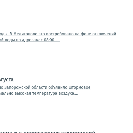
оды. В Мелитополе это востребовано на фоне отключений
воды по адресам: с 08:00 -...
густа
и по Запорожской области объявило штормовое
мально высокая температура воздуха....
частных к повреждению захоронений