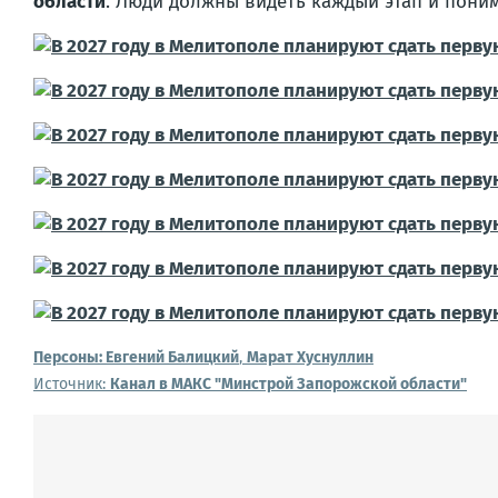
области
. Люди должны видеть каждый этап и поним
Персоны:
Евгений Балицкий
,
Марат Хуснуллин
Источник:
Канал в МАКС "Минстрой Запорожской области"