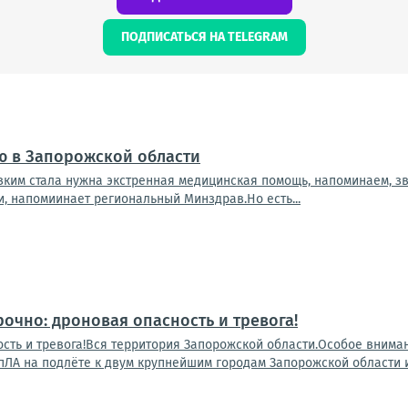
ПОДПИСАТЬСЯ НА TELEGRAM
ю в Запорожской области
зким стала нужна экстренная медицинская помощь, напоминаем, зв
и, напомиинает региональный Минздрав.Но есть...
рочно: дроновая опасность и тревога!
ость и тревога!Вся территория Запорожской области.Особое вним
ЛА на подлёте к двум крупнейшим городам Запорожской области и 