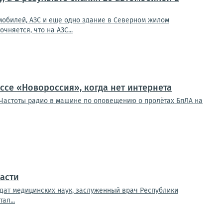
мобилей, АЗС и еще одно здание в Северном жилом
няется, что на АЗС...
ссе «Новороссия», когда нет интернета
таЧастоты радио в машине по оповещению о пролётах БпЛА на
асти
дат медицинских наук, заслуженный врач Республики
ал...