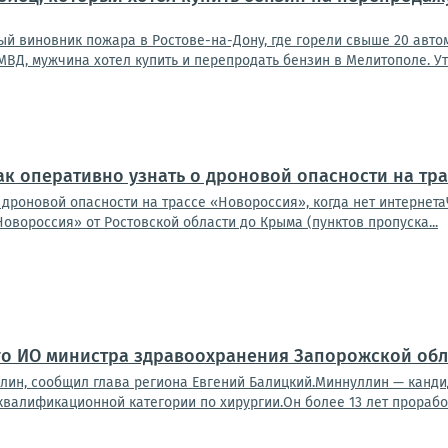
й виновник пожара в Ростове-на-Дону, где горели свыше 20 авто
МВД, мужчина хотел купить и перепродать бензин в Мелитополе. Уточ
ак оперативно узнать о дроновой опасности на тра
о дроновой опасности на трассе «Новороссия», когда нет интерне
Новороссия» от Ростовской области до Крыма (пунктов пропуска...
го ИО министра здравоохранения Запорожской обл
лин, сообщил глава региона Евгений Балицкий.Миннуллин — канди
квалификационной категории по хирургии.Он более 13 лет проработ