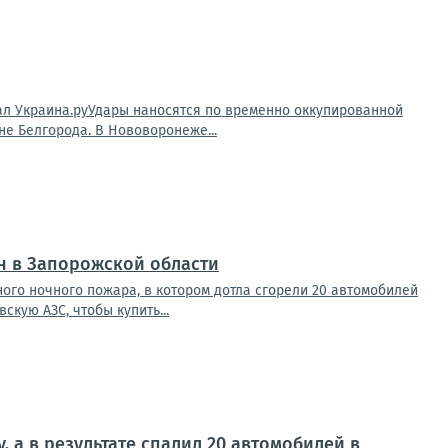
нал Украина.руУдары наносятся по временно оккупированной
е Белгорода. В Нововоронеже...
н в Запорожской области
го ночного пожара, в котором дотла сгорели 20 автомобилей
кую АЗС, чтобы купить...
 а в результате спалил 20 автомобилей в