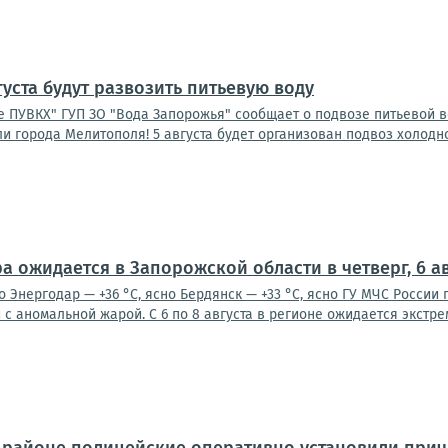
густа будут развозить питьевую воду
 ПУВКХ" ГУП ЗО "Вода Запорожья" сообщает о подвозе питьевой в
и города Мелитополя! 5 августа будет организован подвоз холодной 
а ожидается в Запорожской области в четверг, 6 ав
о Энергодар — +36 °С, ясно Бердянск — +33 °С, ясно ГУ МЧС Росси
с аномальной жарой. С 6 по 8 августа в регионе ожидается экстре
 районе полицейские оперативно установили при