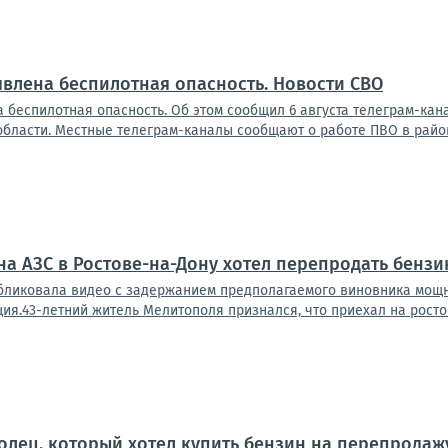
влена беспилотная опасность. Новости СВО
 беспилотная опасность. Об этом сообщил 6 августа телеграм-ка
области. Местные телеграм-каналы сообщают о работе ПВО в район
а АЗС в Ростове-на-Дону хотел перепродать бензи
бликовала видео с задержанием предполагаемого виновника мощно
ия.43-летний житель Мелитополя признался, что приехал на ростовс
лец, который хотел купить бензин на перепродажу,