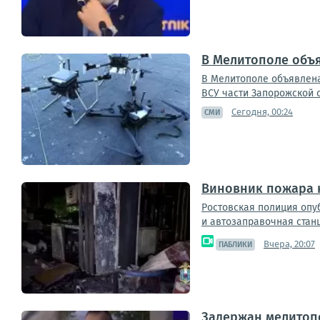
В Мелитополе объя
В Мелитополе объявлена
ВСУ части Запорожской 
Сегодня, 00:24
СМИ
Виновник пожара н
Ростовская полиция опу
и автозаправочная станц
Вчера, 20:07
ПАБЛИКИ
Задержан мелитопо