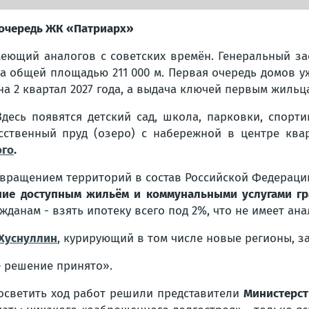
 очередь ЖК «Патриарх»
имеющий аналогов с советских времён. Генеральный з
а общей площадью 211 000 м. Первая очередь домов у
на 2 квартал 2027 года, а выдача ключей первым жильца
Здесь появятся детский сад, школа, парковки, спорт
сственный пруд (озеро) с набережной в центре ква
ого
.
звращением территорий в состав Российской Федераци
ние доступным жильём и коммунальными услугами г
данам - взять ипотеку всего под 2%, что не имеет анал
Хуснуллин
, курирующий в том числе новые регионы, з
— решение принято».
 осветить ход работ решили представители
Министерст