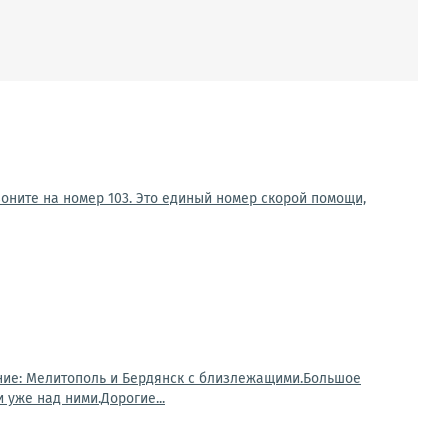
оните на номер 103. Это единый номер скорой помощи,
ание: Мелитополь и Бердянск с близлежащими.Большое
уже над ними.Дорогие...