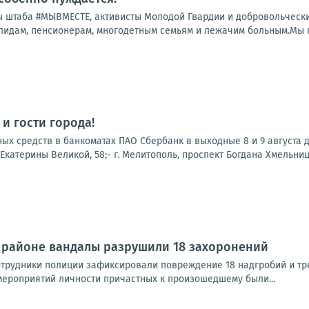
 штаба #МЫВМЕСТЕ, активисты Молодой Гвардии и добровольчески
лидам, пенсионерам, многодетным семьям и лежачим больным.Мы по
и гости города!
х средств в банкоматах ПАО Сбербанк в выходные 8 и 9 августа до
. Екатерины Великой, 58;- г. Мелитополь, проспект Богдана Хмельницког
 районе вандалы разрушили 18 захоронений
трудники полиции зафиксировали повреждение 18 надгробий и тре
ероприятий личности причастных к произошедшему были...