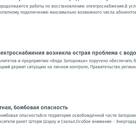
продолжаются работы по восстановлению электроснабжения.В усл
оэтапному подключению максимально возможного числа абонентов.
электроснабжения возникла острая проблема с во
литетов и предприятию «Вода Запорожья» поручено обеспечить б
цкий держит ситуацию на личном контроле, Правительство региона
ная, бомбовая опасность
бомбовая опасностьВся территория освобождённой части Запорожс
сители ракет Шторм Шэдоу и Скальп.Особое внимание - Энергодар.