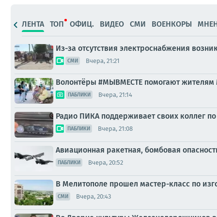
ЛЕНТА
ТОП
ОФИЦ.
ВИДЕО
СМИ
ВОЕНКОРЫ
МНЕ
Из-за отсутствия электроснабжения возни
Вчера, 21:21
СМИ
Волонтёры #МЫВМЕСТЕ помогают жителям
Вчера, 21:14
ПАБЛИКИ
Радио ПИКА поддерживает своих коллег по
Вчера, 21:08
ПАБЛИКИ
Авиационная ракетная, бомбовая опасност
Вчера, 20:52
ПАБЛИКИ
В Мелитополе прошел мастер-класс по из
Вчера, 20:43
СМИ