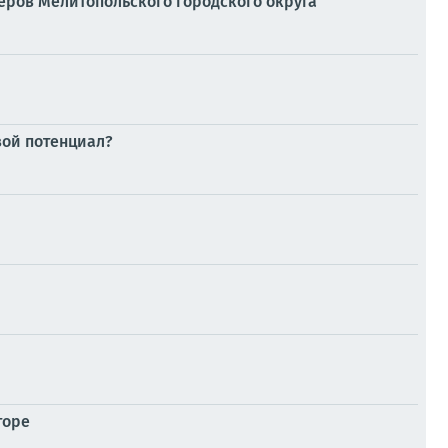
ров Мелитопольского городского округа
вой потенциал?
торе