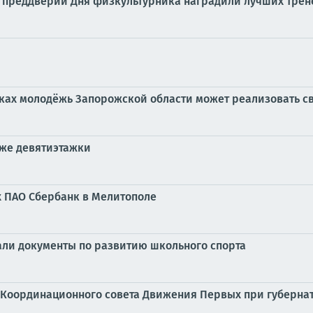
 преддверии Дня физкультурника наградили лучших трене
дках молодёжь Запорожской области может реализовать с
аже девятиэтажки
х ПАО Сбербанк в Мелитополе
али документы по развитию школьного спорта
 Координационного совета Движения Первых при губерна