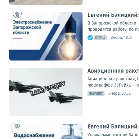
Евгений Балицкий
В Запорожской области 
проводятся работы по п
Вчера, 18:27
ОФИЦ.
Авиационная ракет
Авиационная ракетная, 
люфтваффе ЗеРейха - но
Вчера, 20:52
ПАБЛИКИ
Евгений Балицкий:
Уважаемые жители Запор