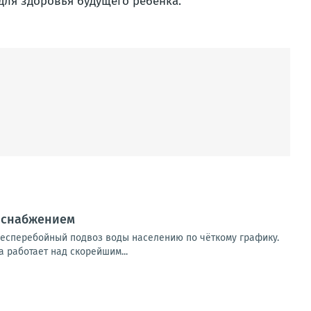
для здоровья будущего ребёнка.
доснабжением
есперебойный подвоз воды населению по чёткому графику.
 работает над скорейшим...