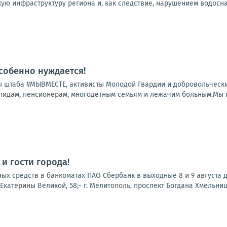
ую инфраструктуру региона и, как следствие, нарушением водосна
особенно нуждается!
 штаба #МЫВМЕСТЕ, активисты Молодой Гвардии и добровольчески
лидам, пенсионерам, многодетным семьям и лежачим больным.Мы по
и гости города!
х средств в банкоматах ПАО Сбербанк в выходные 8 и 9 августа до
. Екатерины Великой, 58;- г. Мелитополь, проспект Богдана Хмельницког