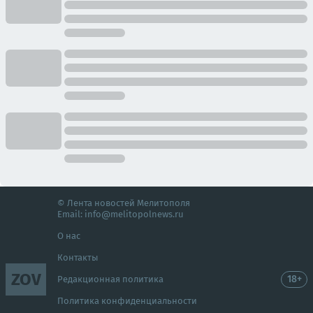
© Лента новостей Мелитополя
Email:
info@melitopolnews.ru
О нас
Контакты
ZOV
18+
Редакционная политика
Политика конфиденциальности