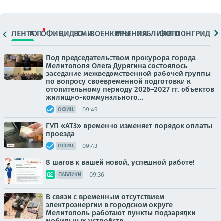
ЛЕНТА
ТОП
ОФИЦ.
ВИДЕО
СМИ
ВОЕНКОРЫ
МНЕНИЯ
ПАБЛИКИ
ФОТО
ЛОНГРИДЫ
Под председательством прокурора города
Мелитополя Олега Дурягина состоялось
заседание межведомственной рабочей группы
по вопросу своевременной подготовки к
отопительному периоду 2026–2027 гг. объектов
жилищно-коммунального...
09:49
ОФИЦ.
ГУП «АТЗ» временно изменяет порядок оплаты
проезда
09:43
ОФИЦ.
8 шагов к вашей новой, успешной работе!
09:36
ПАБЛИКИ
В связи с временным отсутствием
электроэнергии в городском округе
Мелитополь работают пункты подзарядки
мобильных устройств