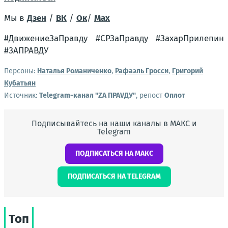
Мы в
Дзен
/
ВК
/
Ок
/
Мах
#ДвижениеЗаПравду #СРЗаПравду #ЗахарПрилепин
#ЗАПРАВДУ
Персоны:
Наталья Романиченко
,
Рафаэль Гросси
,
Григорий
Кубатьян
Источник:
Telegram-канал "ZА ПРАVДУ"
, репост
Оплот
Подписывайтесь на наши каналы в МАКС и
Telegram
ПОДПИСАТЬСЯ НА МАКС
ПОДПИСАТЬСЯ НА TELEGRAM
Топ