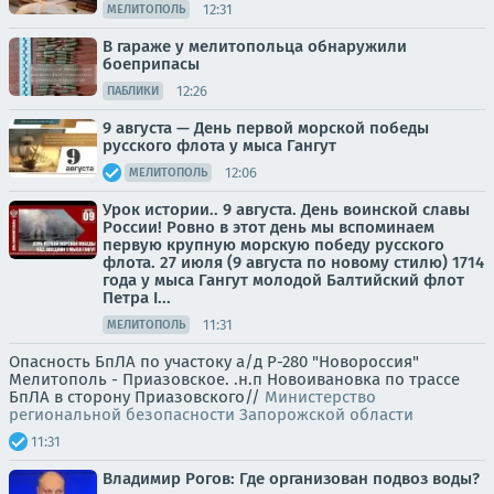
12:31
МЕЛИТОПОЛЬ
В гараже у мелитопольца обнаружили
боеприпасы
12:26
ПАБЛИКИ
9 августа — День первой морской победы
русского флота у мыса Гангут
12:06
МЕЛИТОПОЛЬ
Урок истории.. 9 августа. День воинской славы
России! Ровно в этот день мы вспоминаем
первую крупную морскую победу русского
флота. 27 июля (9 августа по новому стилю) 1714
года у мыса Гангут молодой Балтийский флот
Петра I...
11:31
МЕЛИТОПОЛЬ
Опасность БпЛА по участоку а/д Р-280 "Новороссия"
Мелитополь - Приазовское. .н.п Новоивановка по трассе
БпЛА в сторону Приазовского//
Министерство
региональной безопасности Запорожской области
11:31
Владимир Рогов: Где организован подвоз воды?