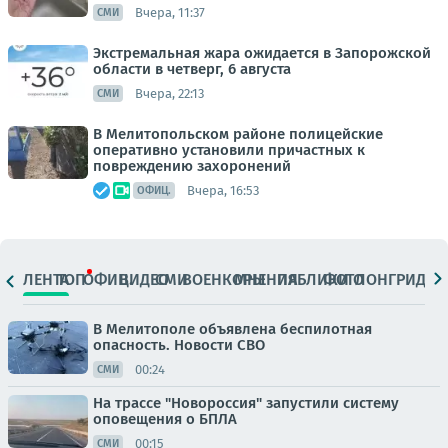
Вчера, 11:37
СМИ
Экстремальная жара ожидается в Запорожской
области в четверг, 6 августа
Вчера, 22:13
СМИ
В Мелитопольском районе полицейские
оперативно установили причастных к
повреждению захоронений
Вчера, 16:53
ОФИЦ.
ЛЕНТА
ТОП
ОФИЦ.
ВИДЕО
СМИ
ВОЕНКОРЫ
МНЕНИЯ
ПАБЛИКИ
ФОТО
ЛОНГРИДЫ
В Мелитополе объявлена беспилотная
опасность. Новости СВО
00:24
СМИ
На трассе "Новороссия" запустили систему
оповещения о БПЛА
00:15
СМИ