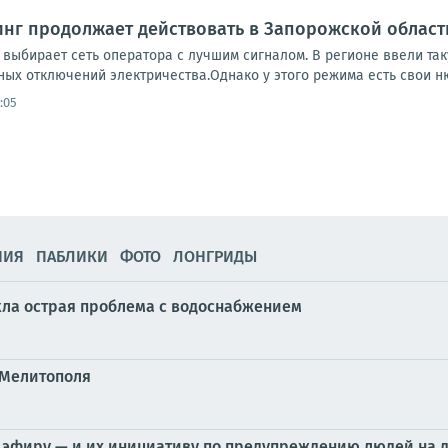
нг продолжает действовать в Запорожской област
 выбирает сеть оператора с лучшим сигналом. В регионе ввели та
ых отключений электричества.Однако у этого режима есть свои нюа
:05
НИЯ
ПАБЛИКИ
ФОТО
ЛОНГРИДЫ
кла острая проблема с водоснабжением
 Мелитополя
 эфиру — и их инициативу по предупреждению людей на 