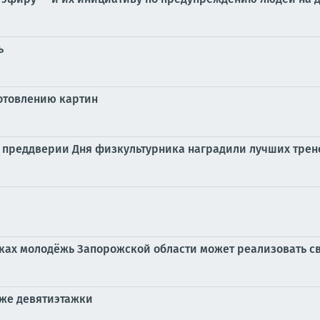
ь
готовлению картин
 преддверии Дня физкультурника наградили лучших трене
дках молодёжь Запорожской области может реализовать с
аже девятиэтажки