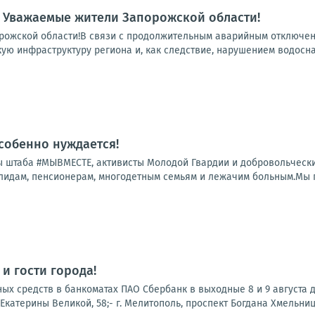
 Уважаемые жители Запорожской области!
ожской области!В связи с продолжительным аварийным отключени
ую инфраструктуру региона и, как следствие, нарушением водосна
особенно нуждается!
 штаба #МЫВМЕСТЕ, активисты Молодой Гвардии и добровольчески
лидам, пенсионерам, многодетным семьям и лежачим больным.Мы по
и гости города!
х средств в банкоматах ПАО Сбербанк в выходные 8 и 9 августа до
. Екатерины Великой, 58;- г. Мелитополь, проспект Богдана Хмельницког