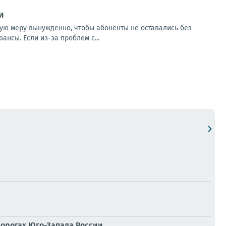
и
кую меру вынужденно, чтобы абоненты не оставались без
нсы. Если из-за проблем с...
дорогах Юго-Запада России