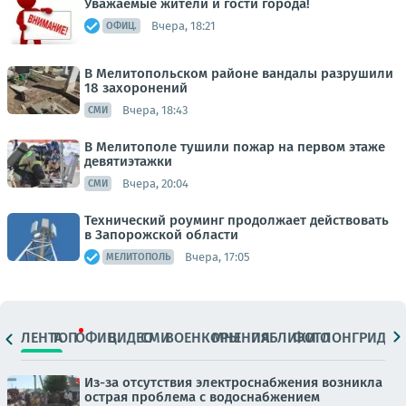
Уважаемые жители и гости города!
Вчера, 18:21
ОФИЦ.
В Мелитопольском районе вандалы разрушили
18 захоронений
Вчера, 18:43
СМИ
В Мелитополе тушили пожар на первом этаже
девятиэтажки
Вчера, 20:04
СМИ
Технический роуминг продолжает действовать
в Запорожской области
Вчера, 17:05
МЕЛИТОПОЛЬ
ЛЕНТА
ТОП
ОФИЦ.
ВИДЕО
СМИ
ВОЕНКОРЫ
МНЕНИЯ
ПАБЛИКИ
ФОТО
ЛОНГРИДЫ
Из-за отсутствия электроснабжения возникла
острая проблема с водоснабжением