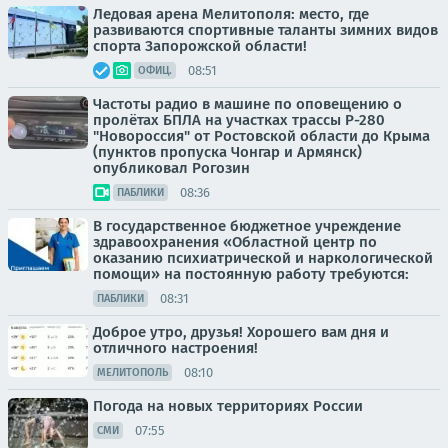
Ледовая арена Мелитополя: место, где
развиваются спортивные таланты зимних видов
спорта Запорожской области!
08:51
ОФИЦ.
Частоты радио в машине по оповещению о
пролётах БПЛА на участках трассы Р-280
"Новороссия" от Ростовской области до Крыма
(пунктов пропуска Чонгар и Армянск)
опубликовал Рогозин
08:36
ПАБЛИКИ
В государственное бюджетное учреждение
здравоохранения «Областной центр по
оказанию психиатрической и наркологической
помощи» на постоянную работу требуются:
08:31
ПАБЛИКИ
Доброе утро, друзья! Хорошего вам дня и
отличного настроения!
08:10
МЕЛИТОПОЛЬ
Погода на новых территориях России
07:55
СМИ