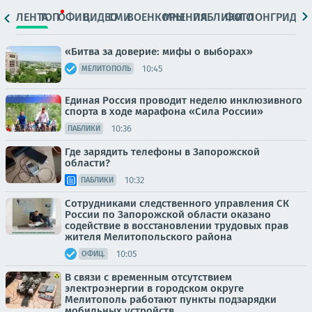
ЛЕНТА
ТОП
ОФИЦ.
ВИДЕО
СМИ
ВОЕНКОРЫ
МНЕНИЯ
ПАБЛИКИ
ФОТО
ЛОНГРИДЫ
«Битва за доверие: мифы о выборах»
10:45
МЕЛИТОПОЛЬ
Единая Россия проводит неделю инклюзивного
спорта в ходе марафона «Сила России»
10:36
ПАБЛИКИ
Где зарядить телефоны в Запорожской
области?
10:32
ПАБЛИКИ
Сотрудниками следственного управления СК
России по Запорожской области оказано
содействие в восстановлении трудовых прав
жителя Мелитопольского района
10:05
ОФИЦ.
В связи с временным отсутствием
электроэнергии в городском округе
Мелитополь работают пункты подзарядки
мобильных устройств