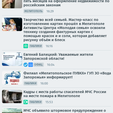
пять месяцев на оформление недвижимости по
российским законам
16:29
МЕЛИТОПОЛЬ
Творчество всей семьей. Мастер-класс по
изготовлению картин прошёл в Мелитополе
Активисты Центра «Молодая семья» освоили
технику создания фактурных картин с
помощью красок и и соли, которая добавляет
рисунку объём и блеск
16:16
ПАБЛИКИ
Евгений Балицкий: Уважаемые жители
Запорожской области!
16:04
ОФИЦ.
Филиал «Мелитопольское ПУВКХ» ГУП ЗО «Вода
Запорожья» информирует!
16:00
ПАБЛИКИ
Кадры с места работы спасателей МЧС России
на месте пожара в Мелитополе
15:53
ПАБЛИКИ
МЧС объявило штормовое предупреждение о