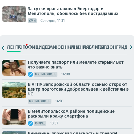
За сутки враг атаковал Энергодар и
Мелитополь, обошлось без пострадавших
Сегодня, 11:11
СМИ
ЛЕНТА
ТОП
ОФИЦ.
ВИДЕО
СМИ
ВОЕНКОРЫ
МНЕНИЯ
ПАБЛИКИ
ФОТО
ЛОНГРИДЫ
Получаете паспорт или меняете старый? Вот
что важно знать
14:08
МЕЛИТОПОЛЬ
В АГПУ Запорожской области осенью откроют
центр подготовки добровольцев к действиям в
ЧС
14:01
МЕЛИТОПОЛЬ
В Мелитопольском районе полицейские
раскрыли кражу смартфона
13:57
ОФИЦ.
Внимание: дроновая опасность и тревога!