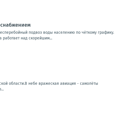
доснабжением
есперебойный подвоз воды населению по чёткому графику.
 работает над скорейшим...
кой области.В небе вражеская авиация - самолёты
..