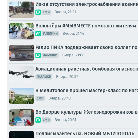
Из-за отсутствия электроснабжения возни
Вчера, 21:21
СМИ
Волонтёры #МЫВМЕСТЕ помогают жителям
Вчера, 21:14
ПАБЛИКИ
Радио ПИКА поддерживает своих коллег по
Вчера, 21:08
ПАБЛИКИ
Авиационная ракетная, бомбовая опасност
Вчера, 20:52
ПАБЛИКИ
В Мелитополе прошел мастер-класс по из
Вчера, 20:43
СМИ
Во Дворце культуры Железнодорожников в
Вчера, 20:31
СМИ
Подписывайтесь на. НОВЫЙ МЕЛИТОПОЛЬ