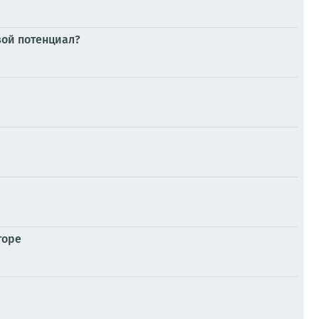
вой потенциал?
торе