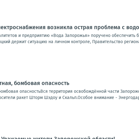
электроснабжения возникла острая проблема с во
литетов и предприятию «Вода Запорожья» поручено обеспечить б
цкий держит ситуацию на личном контроле, Правительство региона
ная, бомбовая опасность
бомбовая опасностьВся территория освобождённой части Запорожс
сители ракет Шторм Шэдоу и Скальп.Особое внимание - Энергодар.
 Уважаемые жители Запорожской области!