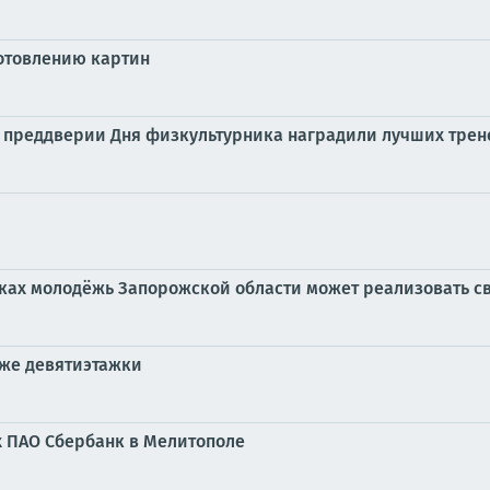
готовлению картин
 преддверии Дня физкультурника наградили лучших трене
дках молодёжь Запорожской области может реализовать с
аже девятиэтажки
х ПАО Сбербанк в Мелитополе