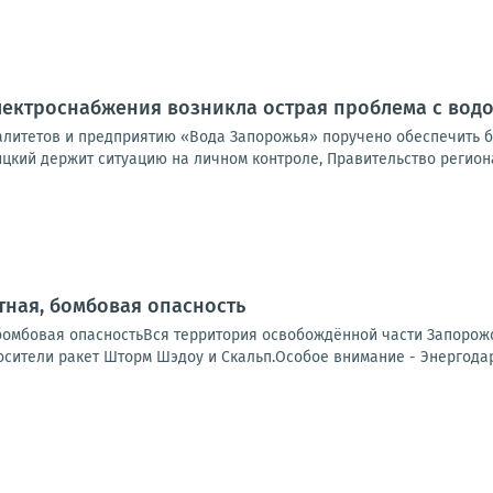
электроснабжения возникла острая проблема с во
литетов и предприятию «Вода Запорожья» поручено обеспечить б
цкий держит ситуацию на личном контроле, Правительство региона
ная, бомбовая опасность
бомбовая опасностьВся территория освобождённой части Запорожс
сители ракет Шторм Шэдоу и Скальп.Особое внимание - Энергодар.