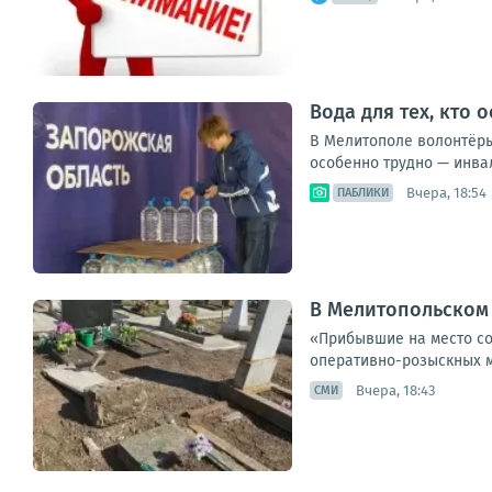
Вода для тех, кто 
В Мелитополе волонтёры
особенно трудно — инва
Вчера, 18:54
ПАБЛИКИ
В Мелитопольском
«Прибывшие на место со
оперативно-розыскных м
Вчера, 18:43
СМИ