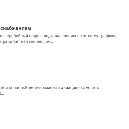
доснабжением
есперебойный подвоз воды населению по чёткому графику.
 работает над скорейшим...
кой области.В небе вражеская авиация - самолёты
..