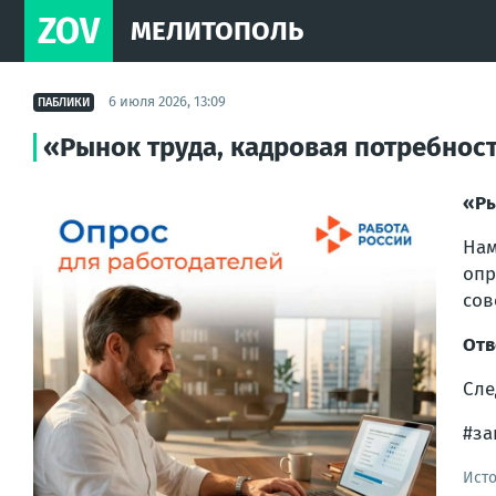
ZOV
МЕЛИТОПОЛЬ
6 июля 2026, 13:09
ПАБЛИКИ
«Рынок труда, кадровая потребнос
«Ры
Нам
опр
сов
Отв
Сле
#за
Ист