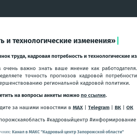
ть и технологические изменения»
нок труда, кадровая потребность и технологические и
 очень важно знать ваше мнение как работодателя.
еделяете точность прогнозов кадровой потребност
ершенствованию региональной кадровой политики.
етить на вопросы анкеты можно
по ссылке
.
дите за нашими новостями в
MAX
|
Тelegram
|
ВК
|
ОК
порожскаяобласть #кадровыйцентр #информирование
очник:
Канал в МАКС "Кадровый центр Запорожской области"