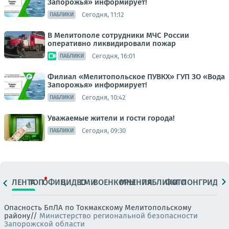
Запорожья» информирует!
Сегодня, 11:12
ПАБЛИКИ
В Мелитополе сотрудники МЧС России
оперативно ликвидировали пожар
Сегодня, 16:01
ПАБЛИКИ
Филиал «Мелитопольское ПУВКХ» ГУП ЗО «Вода
Запорожья» информирует!
Сегодня, 10:42
ПАБЛИКИ
Уважаемые жители и гости города!
Сегодня, 09:30
ПАБЛИКИ
ЛЕНТА
ТОП
ОФИЦ.
ВИДЕО
СМИ
ВОЕНКОРЫ
МНЕНИЯ
ПАБЛИКИ
ФОТО
ЛОНГРИДЫ
Опасность БпЛА по Токмакскому Мелитопольскому
району//
Министерство региональной безопасности
Запорожской области