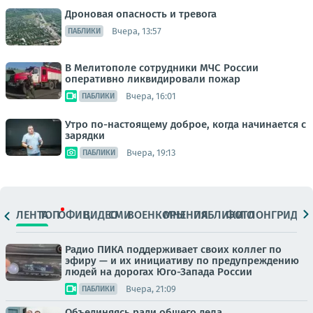
Дроновая опасность и тревога
Вчера, 13:57
ПАБЛИКИ
В Мелитополе сотрудники МЧС России
оперативно ликвидировали пожар
Вчера, 16:01
ПАБЛИКИ
Утро по-настоящему доброе, когда начинается с
зарядки
Вчера, 19:13
ПАБЛИКИ
ЛЕНТА
ТОП
ОФИЦ.
ВИДЕО
СМИ
ВОЕНКОРЫ
МНЕНИЯ
ПАБЛИКИ
ФОТО
ЛОНГРИДЫ
Радио ПИКА поддерживает своих коллег по
эфиру — и их инициативу по предупреждению
людей на дорогах Юго-Запада России
Вчера, 21:09
ПАБЛИКИ
Объединяясь ради общего дела