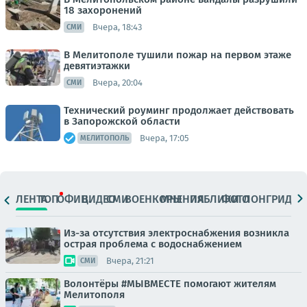
18 захоронений
Вчера, 18:43
СМИ
В Мелитополе тушили пожар на первом этаже
девятиэтажки
Вчера, 20:04
СМИ
Технический роуминг продолжает действовать
в Запорожской области
Вчера, 17:05
МЕЛИТОПОЛЬ
ЛЕНТА
ТОП
ОФИЦ.
ВИДЕО
СМИ
ВОЕНКОРЫ
МНЕНИЯ
ПАБЛИКИ
ФОТО
ЛОНГРИДЫ
Из-за отсутствия электроснабжения возникла
острая проблема с водоснабжением
Вчера, 21:21
СМИ
Волонтёры #МЫВМЕСТЕ помогают жителям
Мелитополя