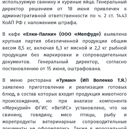
используемую свинину и куриные яйца. Генеральный
директор решением от 18 июня привлечен к
административной ответственности по
ч. 2 ст. 14.43
КоАП РФ
с наложением штрафа.
В кафе
«Елки-Палки» (ООО «Мелфуд»)
выявлена
крупная партия обезличенной продукции общим
весом 8,5 кг, включая 6,3 кг мясной и 2,2 кг рыбной
продукции без маркировки и сопроводительных
документов. Генеральный директор, согласно
постановлению от 15 июня, оштрафована.
В меню ресторана
«Туман» (ИП Воленко Т.Я.
)
заявлено приготовление и реализация готовых
блюд, в состав которых входит продукция животного
происхождения, но при анализе компонента
«Меркурий» ФГИС «ВетИС» установлено, что на
свинину, говядину, мясо птицы, рыбу и
морепродукты ветеринарные сопроводительные
документы не оформлялись. Также в морозильной