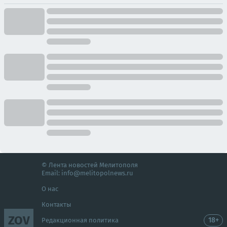
© Лента новостей Мелитополя
Email:
info@melitopolnews.ru
О нас
Контакты
ZOV
18+
Редакционная политика