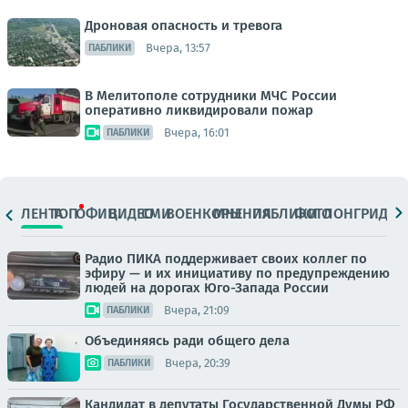
Дроновая опасность и тревога
Вчера, 13:57
ПАБЛИКИ
В Мелитополе сотрудники МЧС России
оперативно ликвидировали пожар
Вчера, 16:01
ПАБЛИКИ
ЛЕНТА
ТОП
ОФИЦ.
ВИДЕО
СМИ
ВОЕНКОРЫ
МНЕНИЯ
ПАБЛИКИ
ФОТО
ЛОНГРИДЫ
Радио ПИКА поддерживает своих коллег по
эфиру — и их инициативу по предупреждению
людей на дорогах Юго-Запада России
Вчера, 21:09
ПАБЛИКИ
Объединяясь ради общего дела
Вчера, 20:39
ПАБЛИКИ
Кандидат в депутаты Государственной Думы РФ