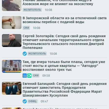
Ученые заявили, что скопления медуз в
Азовском море не влияют на экосистему
10:08
МЕЛИТОПОЛЬ
В Запорожской области из-за отключений света
возможны перебои с подачей воды
10:08
СМИ
Сергей Золотарёв: Сегодня свой день рождения
отмечает начальник территориального отдела
Терпеньевского сельского поселения Дмитрий
Попелешко
10:08
МЕЛИТОПОЛЬ
Там, где вчера только были планы, сегодня уже
стоят мосты и целые кварталы — "Автодор"
восстановил около трех тыс
09:58
СМИ
Евгений Балицкий: Сегодня свой день рождения
отмечает заместитель Председателя
Правительства Российской Федерации Марат
Шакирзянович Хуснуллин
09:47
ОФИЦ.