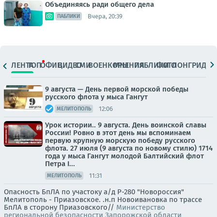
Объединяясь ради общего дела
Вчера, 20:39
ПАБЛИКИ
ЛЕНТА
ТОП
ОФИЦ.
ВИДЕО
СМИ
ВОЕНКОРЫ
МНЕНИЯ
ПАБЛИКИ
ФОТО
ЛОНГРИДЫ
9 августа — День первой морской победы
русского флота у мыса Гангут
12:06
МЕЛИТОПОЛЬ
Урок истории.. 9 августа. День воинской славы
России! Ровно в этот день мы вспоминаем
первую крупную морскую победу русского
флота. 27 июля (9 августа по новому стилю) 1714
года у мыса Гангут молодой Балтийский флот
Петра I...
11:31
МЕЛИТОПОЛЬ
Опасность БпЛА по участоку а/д Р-280 "Новороссия"
Мелитополь - Приазовское. .н.п Новоивановка по трассе
БпЛА в сторону Приазовского//
Министерство
региональной безопасности Запорожской области