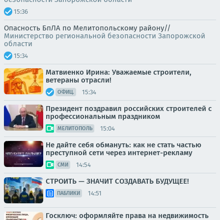
15:36
Опасность БпЛА по Мелитопольскому району//
Министерство региональной безопасности Запорожской
области
15:34
Матвиенко Ирина: Уважаемые строители,
ветераны отрасли!
15:34
ОФИЦ.
Президент поздравил российских строителей с
профессиональным праздником
15:04
МЕЛИТОПОЛЬ
Не дайте себя обмануть: как не стать частью
преступной сети через интернет-рекламу
14:54
СМИ
СТРОИТЬ — ЗНАЧИТ СОЗДАВАТЬ БУДУЩЕЕ!
14:51
ПАБЛИКИ
Госключ: оформляйте права на недвижимость