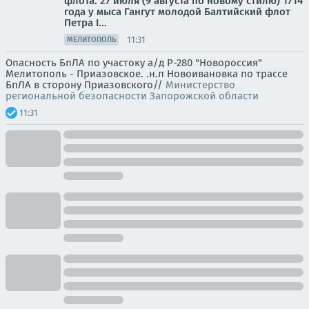
флота. 27 июля (9 августа по новому стилю) 1714
года у мыса Гангут молодой Балтийский флот
Петра I...
11:31
МЕЛИТОПОЛЬ
Опасность БпЛА по участоку а/д Р-280 "Новороссия"
Мелитополь - Приазовское. .н.п Новоивановка по трассе
БпЛА в сторону Приазовского//
Министерство
региональной безопасности Запорожской области
11:31