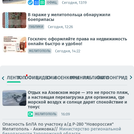
Сегодня, 13:19
ОФИЦ.
В гараже у мелитопольца обнаружили
боеприпасы
Сегодня, 12:26
ПАБЛИКИ
Госключ: оформляйте права на недвижимость
онлайн быстро и удобно!
Сегодня, 14:22
МЕЛИТОПОЛЬ
ЛЕНТА
ТОП
ОФИЦ.
ВИДЕО
СМИ
ВОЕНКОРЫ
МНЕНИЯ
ПАБЛИКИ
ФОТО
ЛОНГРИДЫ
Отдых на Азовском море — это не просто пляж,
а настоящая перезагрузка для организма, где
морской воздух и солнце дарят спокойствие и
тонус
16:09
МЕЛИТОПОЛЬ
Опасность БпЛА по участоку а/д Р-280 "Новороссия"
Мелитополь - Акимовка//
Министерство региональной
безопасности Запорожской области