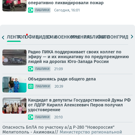
оперативно ликвидировали пожар
Сегодня, 16:01
ПАБЛИКИ
ЛЕНТА
ТОП
ОФИЦ.
ВИДЕО
СМИ
ВОЕНКОРЫ
МНЕНИЯ
ПАБЛИКИ
ФОТО
ЛОНГРИДЫ
Радио ПИКА поддерживает своих коллег по
эфиру — и их инициативу по предупреждению
людей на дорогах Юго-Запада России
21:09
ПАБЛИКИ
Объединяясь ради общего дела
20:39
ПАБЛИКИ
Кандидат в депутаты Государственной Думы РФ
от ЛДПР Кирилл Алексеевич Перов получил
удостоверение
20:10
ПАБЛИКИ
Опасность БпЛА по участоку а/д Р-280 "Новороссия"
Мелитополь - Акимовка//
Министерство региональной