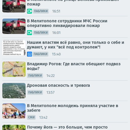
пожар
16:51
ПАБЛИКИ
В Мелитополе сотрудники МЧС России
оперативно ликвидировали пожар
16:01
ПАБЛИКИ
Нашим властям всё равно, они только о себе и
думают, у них "всё под контролем"!
15:40
ПАБЛИКИ
Владимир Рогов: Где власти обещают подвоз
воды?
14:22
ПАБЛИКИ
Дроновая опасность и тревога
13:57
ПАБЛИКИ
В Мелитополе молодежь приняла участие в
забеге
13:42
СМИ
Почему йога — это больше, чем просто