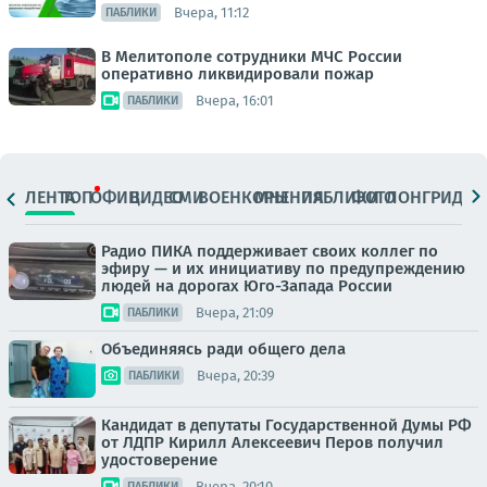
Вчера, 11:12
ПАБЛИКИ
В Мелитополе сотрудники МЧС России
оперативно ликвидировали пожар
Вчера, 16:01
ПАБЛИКИ
ЛЕНТА
ТОП
ОФИЦ.
ВИДЕО
СМИ
ВОЕНКОРЫ
МНЕНИЯ
ПАБЛИКИ
ФОТО
ЛОНГРИДЫ
Радио ПИКА поддерживает своих коллег по
эфиру — и их инициативу по предупреждению
людей на дорогах Юго-Запада России
Вчера, 21:09
ПАБЛИКИ
Объединяясь ради общего дела
Вчера, 20:39
ПАБЛИКИ
Кандидат в депутаты Государственной Думы РФ
от ЛДПР Кирилл Алексеевич Перов получил
удостоверение
Вчера, 20:10
ПАБЛИКИ