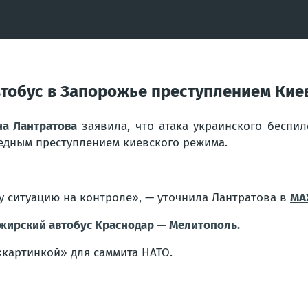
втобус в Запорожье преступлением Кие
на Лантратова
заявила, что атака украинского беспи
едным преступлением киевского режима.
у ситуацию на контроле», — уточнила Лантратова в
MA
ажирский автобус Краснодар — Мелитополь.
«картинкой» для саммита НАТО.