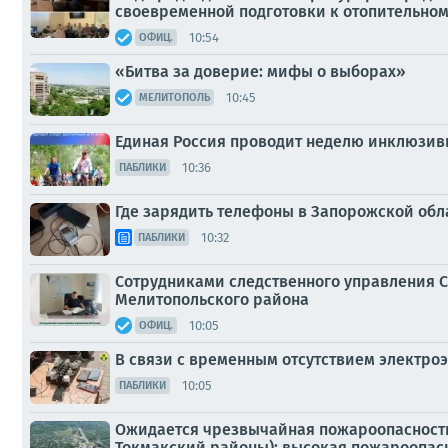
своевременной подготовки к отопительному
10:54
ОФИЦ.
«Битва за доверие: мифы о выборах»
10:45
МЕЛИТОПОЛЬ
Единая Россия проводит неделю инклюзивн
10:36
ПАБЛИКИ
Где зарядить телефоны в Запорожской обл
10:32
ПАБЛИКИ
Сотрудниками следственного управления С
Мелитопольского района
10:05
ОФИЦ.
В связи с временным отсутствием электро
10:05
ПАБЛИКИ
Ожидается чрезвычайная пожароопасность (
Токмакский районы); высокая пожароопасно