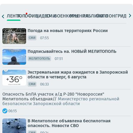
ЛЕНТА
ТОП
ОФИЦ.
ВИДЕО
СМИ
ВОЕНКОРЫ
МНЕНИЯ
ПАБЛИКИ
ФОТО
ЛОНГРИДЫ
Погода на новых территориях России
07:55
СМИ
Подписывайтесь на. НОВЫЙ МЕЛИТОПОЛЬ
07:51
МЕЛИТОПОЛЬ
Экстремальная жара ожидается в Запорожской
области в четверг, 6 августа
06:33
СМИ
Опасность БпЛА участок а/д Р-280 "Новороссия"
Мелитополь объездная//
Министерство региональной
безопасности Запорожской области
06:15
В Мелитополе объявлена беспилотная
опасность. Новости СВО
00:24
СМИ