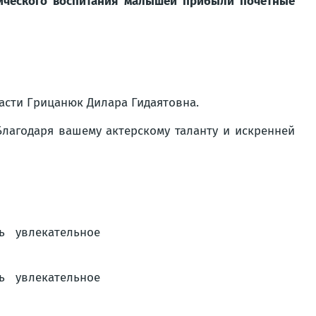
гического воспитания малышей прибыли почетные
ласти
Грицанюк Дилара Гидаятовна
.
лагодаря вашему актерскому таланту и искренней