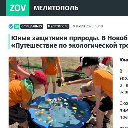
ZOV
МЕЛИТОПОЛЬ
9 июля 2026, 13:10
ОФИЦИАЛЬНО
МЕЛИТОПОЛЬ
Юные защитники природы. В Новобо
«Путешествие по экологической тр
Юны
В 
эко
а в
защ
Сюж
лим
пре