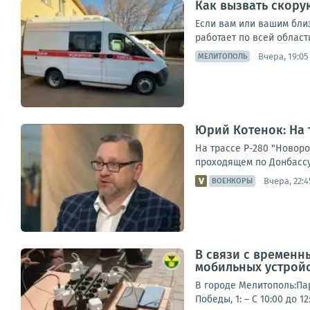
Как вызвать скору
Если вам или вашим бли
работает по всей област
Вчера, 19:05
МЕЛИТОПОЛЬ
Юрий Котенок: На 
На трассе Р-280 "Новор
проходящем по Донбассу
Вчера, 22:4
ВОЕНКОРЫ
В связи с временн
мобильных устрой
В городе Мелитополь:Парк
Победы, 1: – С 10:00 до 1