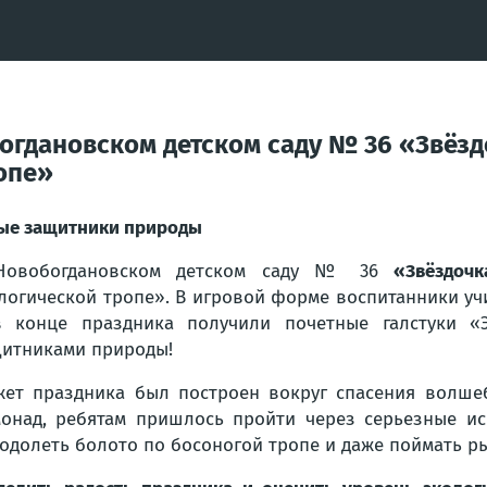
гдановском детском саду № 36 «Звёзд
опе»
е защитники природы
Новобогдановском детском саду № 36
«Звёздочк
логической тропе». В игровой форме воспитанники у
 конце праздника получили почетные галстуки «
итниками природы!
ет праздника был построен вокруг спасения волшеб
онад, ребятам пришлось пройти через серьезные ис
одолеть болото по босоногой тропе и даже поймать ры