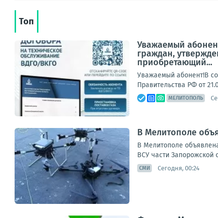
Топ
Уважаемый абонент
граждан, утвержде
приобретающий...
Уважаемый абонент!В со
Правительства РФ от 21.
Се
МЕЛИТОПОЛЬ
В Мелитополе объя
В Мелитополе объявлена
ВСУ части Запорожской 
Сегодня, 00:24
СМИ