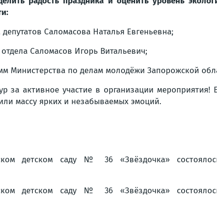
делить радость праздника и оценить уровень эколо
ти:
а депутатов
Саломасова Наталья Евгеньевна
;
 отдела
Саломасов Игорь Витальевич
;
амм Министерства по делам молодёжи Запорожской об
р за активное участие в организации мероприятия! Б
чили массу ярких и незабываемых эмоций.