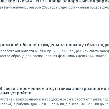
льское ПУВКХ» ГУП ЗО «Вода Запорожья» информи
 Мелитополя!06 августа 2026 года будет организован подвоз холо
орожской области осуждены за попытку сбыта под
апорожской области Б., 2001 г.р., и П., 2000 г.р., решили сбыть 
ачестве образца для распознавания фальшивых денежных знаков...
 В связи с временным отсутствием электроэнергии 
ьных устройств
утствием электроэнергии в городском округе работают пункты под
парка) в рабочие дни — с 8:00 до 17:00, в выходные - с 10:00 до 17:0