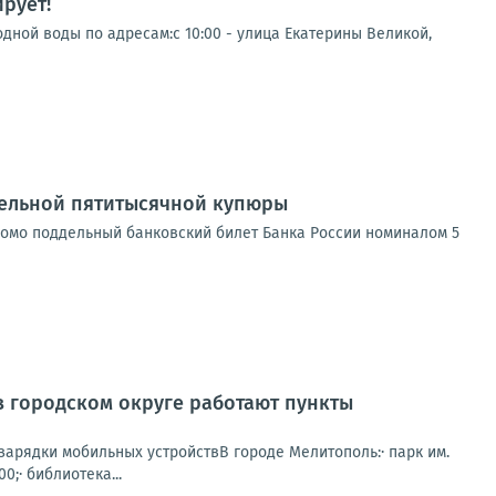
рует!
дной воды по адресам:с 10:00 - улица Екатерины Великой,
дельной пятитысячной купюры
заведомо поддельный банковский билет Банка России номиналом 5
в городском округе работают пункты
зарядки мобильных устройствВ городе Мелитополь:· парк им.
0;· библиотека...