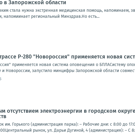
ю в Запорожской области
зким стала нужна экстренная медицинская помощь, напоминаем, зв
и, напомиинает региональный Минздрав.Но есть...
трассе Р-280 "Новороссия" применяется новая си
оссия" применяется новая система оповещения о БПЛАСистему опов
 и Новороссии, запустило минцифры Запорожской области совместн
5
ым отсутствием электроэнергии в городском округ
ств
 им. Горького (администрация парка): – Рабочие дни: с 8:00 до 17:
2:00Центральный рынок, ул. Дарьи Дугиной, 4 (администрация): – С 8:0