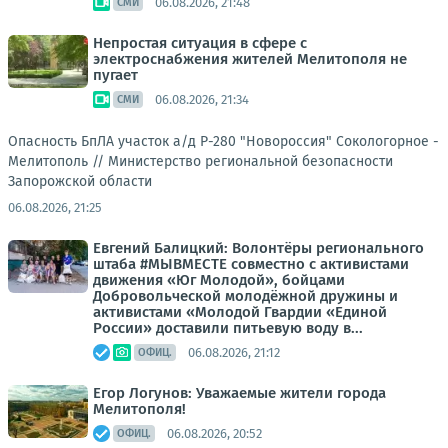
06.08.2026, 21:48
СМИ
Непростая ситуация в сфере с
электроснабжения жителей Мелитополя не
пугает
06.08.2026, 21:34
СМИ
Опасность БпЛА участок а/д Р-280 "Новороссия" Сокологорное -
Мелитополь //
Министерство региональной безопасности
Запорожской области
06.08.2026, 21:25
Евгений Балицкий: Волонтёры регионального
штаба #МЫВМЕСТЕ совместно с активистами
движения «Юг Молодой», бойцами
Добровольческой молодёжной дружины и
активистами «Молодой Гвардии «Единой
России» доставили питьевую воду в...
06.08.2026, 21:12
ОФИЦ.
Егор Логунов: Уважаемые жители города
Мелитополя!
06.08.2026, 20:52
ОФИЦ.