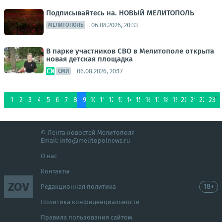
Подписывайтесь на. НОВЫЙ МЕЛИТОПОЛЬ
06.08.2026, 20:33
МЕЛИТОПОЛЬ
В парке участников СВО в Мелитополе открыта
новая детская площадка
06.08.2026, 20:17
СМИ
...
1
2
3
4
5
6
7
8
9
10
11
12
13
14
15
16
17
18
19
20
21
22
23
© Лента новостей Мелитополя
Email:
info@melitopolnews.ru
О нас
Контакты
ZOV
18+
Редакционная политика
Политика конфиденциальности
Правила пользования сайтом