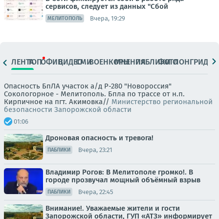
сервисов, следует из данных "Сбой
Вчера, 19:29
МЕЛИТОПОЛЬ
ЛЕНТА
ТОП
ОФИЦ.
ВИДЕО
СМИ
ВОЕНКОРЫ
МНЕНИЯ
ПАБЛИКИ
ФОТО
ЛОНГРИДЫ
Опасность БпЛА участок а/д Р-280 "Новороссия"
Сокологорное - Мелитополь. Бпла по трассе от н.п.
Кирпичное на пгт. Акимовка//
Министерство региональной
безопасности Запорожской области
01:06
Дроновая опасность и тревога!
Вчера, 23:21
ПАБЛИКИ
Владимир Рогов: В Мелитополе громко!. В
городе прозвучал мощный объёмный взрыв
Вчера, 22:45
ПАБЛИКИ
Внимание!. Уважаемые жители и гости
Запорожской области, ГУП «АТЗ» информирует