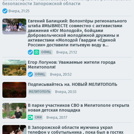
безопасности Запорожской области
Вчера, 21:25
Евгений Балицкий: Волонтёры регионального
штаба #МЫВМЕСТЕ совместно с активистами
движения «Юг Молодой», бойцами
Добровольческой молодёжной дружины и
активистами «Молодой Гвардии «Единой
России» доставили питьевую воду в...
Вчера, 21:12
ОФИЦ.
Егор Логунов: Уважаемые жители города
Мелитополя!
Вчера, 20:52
ОФИЦ.
Подписывайтесь на. НОВЫЙ МЕЛИТОПОЛЬ
Вчера, 20:33
МЕЛИТОПОЛЬ
В парке участников СВО в Мелитополе открыта
новая детская площадка
Вчера, 20:17
СМИ
В Запорожской области мужчина украл
телефон у собутыльника , пока был в гостях