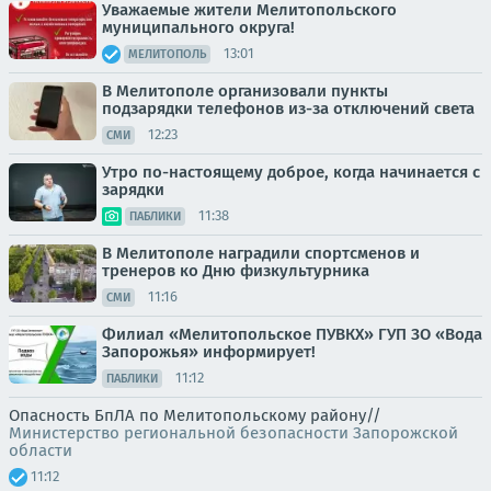
Уважаемые жители Мелитопольского
муниципального округа!
13:01
МЕЛИТОПОЛЬ
В Мелитополе организовали пункты
подзарядки телефонов из-за отключений света
12:23
СМИ
Утро по-настоящему доброе, когда начинается с
зарядки
11:38
ПАБЛИКИ
В Мелитополе наградили спортсменов и
тренеров ко Дню физкультурника
11:16
СМИ
Филиал «Мелитопольское ПУВКХ» ГУП ЗО «Вода
Запорожья» информирует!
11:12
ПАБЛИКИ
Опасность БпЛА по Мелитопольскому району//
Министерство региональной безопасности Запорожской
области
11:12