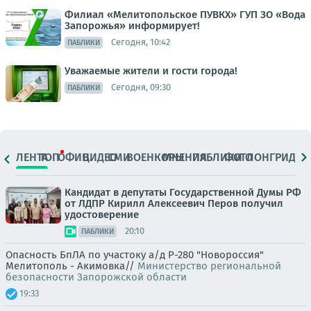
Филиал «Мелитопольское ПУВКХ» ГУП ЗО «Вода
Запорожья» информирует!
Сегодня, 10:42
ПАБЛИКИ
Уважаемые жители и гости города!
Сегодня, 09:30
ПАБЛИКИ
ЛЕНТА
ТОП
ОФИЦ.
ВИДЕО
СМИ
ВОЕНКОРЫ
МНЕНИЯ
ПАБЛИКИ
ФОТО
ЛОНГРИДЫ
Кандидат в депутаты Государственной Думы РФ
от ЛДПР Кирилл Алексеевич Перов получил
удостоверение
20:10
ПАБЛИКИ
Опасность БпЛА по участоку а/д Р-280 "Новороссия"
Мелитополь - Акимовка//
Министерство региональной
безопасности Запорожской области
19:33