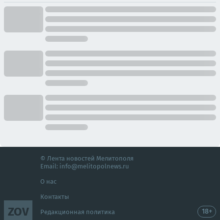
© Лента новостей Мелитополя
Email:
info@melitopolnews.ru
О нас
Контакты
ZOV
18+
Редакционная политика