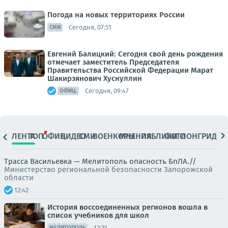
Погода на новых территориях России
Сегодня, 07:51
СМИ
Евгений Балицкий: Сегодня свой день рождения
отмечает заместитель Председателя
Правительства Российской Федерации Марат
Шакирзянович Хуснуллин
Сегодня, 09:47
ОФИЦ.
ЛЕНТА
ТОП
ОФИЦ.
ВИДЕО
СМИ
ВОЕНКОРЫ
МНЕНИЯ
ПАБЛИКИ
ФОТО
ЛОНГРИДЫ
Трасса Васильевка — Мелитополь опасность БпЛА.//
Министерство региональной безопасности Запорожской
области
12:42
История воссоединенных регионов вошла в
список учебников для школ
12:31
МЕЛИТОПОЛЬ