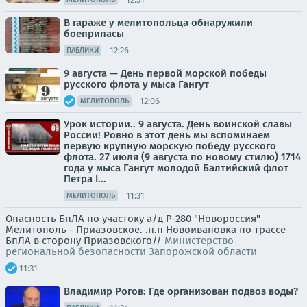
В гараже у мелитопольца обнаружили
боеприпасы
12:26
ПАБЛИКИ
9 августа — День первой морской победы
русского флота у мыса Гангут
12:06
МЕЛИТОПОЛЬ
Урок истории.. 9 августа. День воинской славы
России! Ровно в этот день мы вспоминаем
первую крупную морскую победу русского
флота. 27 июля (9 августа по новому стилю) 1714
года у мыса Гангут молодой Балтийский флот
Петра I...
11:31
МЕЛИТОПОЛЬ
Опасность БпЛА по участоку а/д Р-280 "Новороссия"
Мелитополь - Приазовское. .н.п Новоивановка по трассе
БпЛА в сторону Приазовского//
Министерство
региональной безопасности Запорожской области
11:31
Владимир Рогов: Где организован подвоз воды?