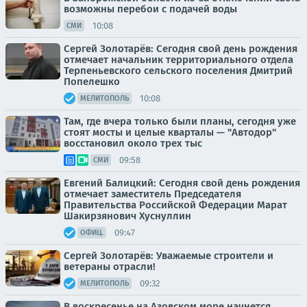
возможны перебои с подачей воды
10:08
СМИ
Сергей Золотарёв: Сегодня свой день рождения
отмечает начальник территориального отдела
Терпеньевского сельского поселения Дмитрий
Попелешко
10:08
МЕЛИТОПОЛЬ
Там, где вчера только были планы, сегодня уже
стоят мосты и целые кварталы — "Автодор"
восстановил около трех тыс
09:58
СМИ
Евгений Балицкий: Сегодня свой день рождения
отмечает заместитель Председателя
Правительства Российской Федерации Марат
Шакирзянович Хуснуллин
09:47
ОФИЦ.
Сергей Золотарёв: Уважаемые строители и
ветераны отрасли!
09:32
МЕЛИТОПОЛЬ
В воскресенье на Азовском море начнется