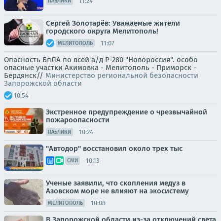
11:24
ПАБЛИКИ
Сергей Золотарёв: Уважаемые жители
городского округа Мелитополь!
11:07
МЕЛИТОПОЛЬ
Опасность БпЛА по всей а/д Р-280 "Новороссия". особо
опасные участки Акимовка - Мелитополь - Приморск -
Бердянск//
Министерство региональной безопасности
Запорожской области
10:54
Экстренное предупреждение о чрезвычайной
пожароопасности
10:24
ПАБЛИКИ
"Автодор" восстановил около трех тыс
10:13
СМИ
Ученые заявили, что скопления медуз в
Азовском море не влияют на экосистему
10:08
МЕЛИТОПОЛЬ
В Запорожской области из-за отключений света