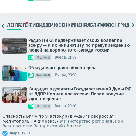
ЛЕНТА
ТОП
ОФИЦ.
ВИДЕО
СМИ
ВОЕНКОРЫ
МНЕНИЯ
ПАБЛИКИ
ФОТО
ЛОНГРИДЫ
Радио ПИКА поддерживает своих коллег по
эфиру — и их инициативу по предупреждению
людей на дорогах Юго-Запада России
Вчера, 21:09
ПАБЛИКИ
Объединяясь ради общего дела
Вчера, 20:39
ПАБЛИКИ
Кандидат в депутаты Государственной Думы РФ
от ЛДПР Кирилл Алексеевич Перов получил
удостоверение
Вчера, 20:10
ПАБЛИКИ
Опасность БпЛА по участоку а/д Р-280 "Новороссия"
Мелитополь - Акимовка//
Министерство региональной
безопасности Запорожской области
Вчера, 19:33