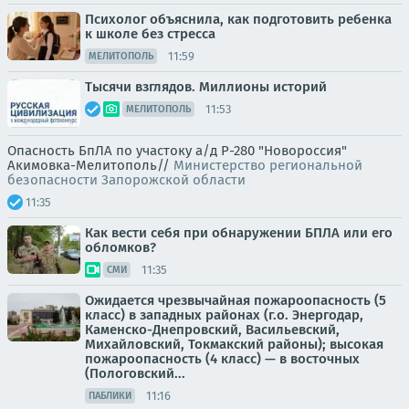
Психолог объяснила, как подготовить ребенка
к школе без стресса
11:59
МЕЛИТОПОЛЬ
Тысячи взглядов. Миллионы историй
11:53
МЕЛИТОПОЛЬ
Опасность БпЛА по участоку а/д Р-280 "Новороссия"
Акимовка-Мелитополь//
Министерство региональной
безопасности Запорожской области
11:35
Как вести себя при обнаружении БПЛА или его
обломков?
11:35
СМИ
Ожидается чрезвычайная пожароопасность (5
класс) в западных районах (г.о. Энергодар,
Каменско-Днепровский, Васильевский,
Михайловский, Токмакский районы); высокая
пожароопасность (4 класс) — в восточных
(Пологовский...
11:16
ПАБЛИКИ