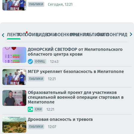
Сегодня, 12:21
ПАБЛИКИ
ЛЕНТА
ТОП
ОФИЦ.
ВИДЕО
СМИ
ВОЕНКОРЫ
МНЕНИЯ
ПАБЛИКИ
ФОТО
ЛОНГРИДЫ
ДОНОРСКИЙ СВЕТОФОР от Мелитопольского
областного центра крови
12:43
ОФИЦ.
МГЕР укрепляет безопасность в Мелитополе
12:21
ПАБЛИКИ
Образовательный проект для участников
специальной военной операции стартовал в
Мелитополе
12:21
СМИ
Дроновая опасность и тревога
12:07
ПАБЛИКИ