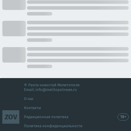
© Лента новостей Мелитополя
Email:
info@melitopolnews.ru
О нас
Контакты
ZOV
18+
Редакционная политика
Политика конфиденциальности