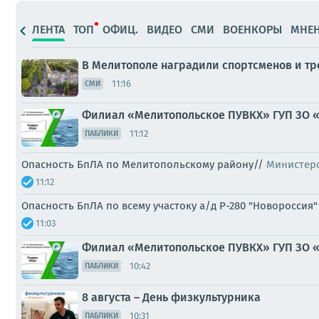
ЛЕНТА
ТОП
ОФИЦ.
ВИДЕО
СМИ
ВОЕНКОРЫ
МНЕ
В Мелитополе наградили спортсменов и т
11:16
СМИ
Филиал «Мелитопольское ПУВКХ» ГУП ЗО 
11:12
ПАБЛИКИ
Опасность БпЛА по Мелитопольскому району//
Министерс
11:12
Опасность БпЛА по всему участоку а/д Р-280 "Новоросси
11:03
Филиал «Мелитопольское ПУВКХ» ГУП ЗО 
10:42
ПАБЛИКИ
8 августа – День физкультурника
10:31
ПАБЛИКИ