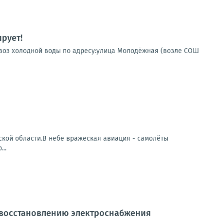
рует!
одвоз холодной воды по адресу:улица Молодёжная (возле СОШ
кой области.В небе вражеская авиация - самолёты
..
 восстановлению электроснабжения