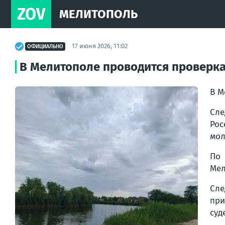
ZOV
МЕЛИТОПОЛЬ
17 июня 2026, 11:02
ОФИЦИАЛЬНО
В Мелитополе проводится проверка
В М
Сл
Рос
мол
По 
Мел
Сле
при
суд