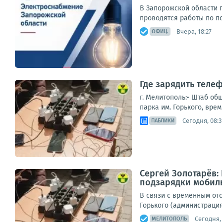
В Запорожской области 
проводятся работы по п
Вчера, 18:27
ОФИЦ.
Где зарядить теле
г. Мелитополь:• Штаб об
парка им. Горького, врем
Сегодня, 08:3
ПАБЛИКИ
Сергей Золотарёв:
подзарядки мобил
В связи с временным отс
Горького (администрация 
Сегодня,
МЕЛИТОПОЛЬ