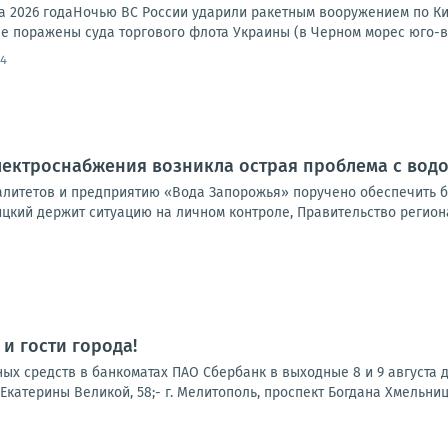
та 2026 годаНочью ВС России ударили ракетным вооружением по Ки
е поражены суда торгового флота Украины (в Черном морес юго-во
54
электроснабжения возникла острая проблема с во
литетов и предприятию «Вода Запорожья» поручено обеспечить б
цкий держит ситуацию на личном контроле, Правительство региона
и гости города!
х средств в банкоматах ПАО Сбербанк в выходные 8 и 9 августа до
. Екатерины Великой, 58;- г. Мелитополь, проспект Богдана Хмельницког