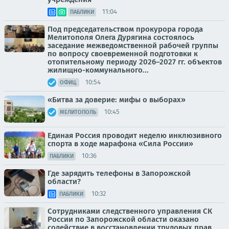
11:04
ПАБЛИКИ
Под председательством прокурора города
Мелитополя Олега Дурягина состоялось
заседание межведомственной рабочей группы
по вопросу своевременной подготовки к
отопительному периоду 2026–2027 гг. объектов
жилищно-коммунального...
10:54
ОФИЦ.
«Битва за доверие: мифы о выборах»
10:45
МЕЛИТОПОЛЬ
Единая Россия проводит неделю инклюзивного
спорта в ходе марафона «Сила России»
10:36
ПАБЛИКИ
Где зарядить телефоны в Запорожской
области?
10:32
ПАБЛИКИ
Сотрудниками следственного управления СК
России по Запорожской области оказано
содействие в восстановлении трудовых прав