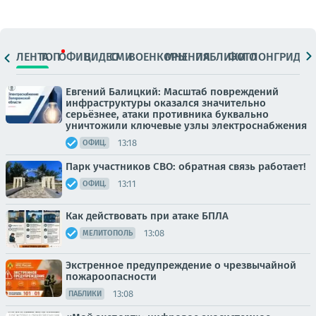
ЛЕНТА
ТОП
ОФИЦ.
ВИДЕО
СМИ
ВОЕНКОРЫ
МНЕНИЯ
ПАБЛИКИ
ФОТО
ЛОНГРИДЫ
Евгений Балицкий: Масштаб повреждений
инфраструктуры оказался значительно
серьёзнее, атаки противника буквально
уничтожили ключевые узлы электроснабжения
13:18
ОФИЦ.
Парк участников СВО: обратная связь работает!
13:11
ОФИЦ.
Как действовать при атаке БПЛА
13:08
МЕЛИТОПОЛЬ
Экстренное предупреждение о чрезвычайной
пожароопасности
13:08
ПАБЛИКИ