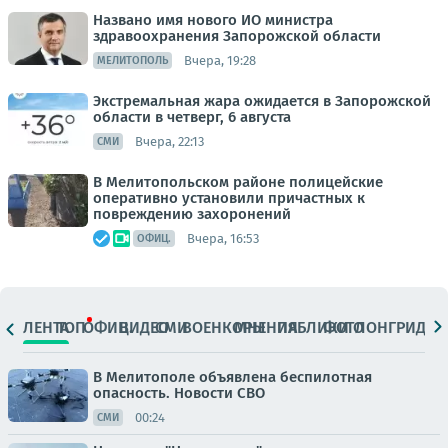
Названо имя нового ИО министра
здравоохранения Запорожской области
Вчера, 19:28
МЕЛИТОПОЛЬ
Экстремальная жара ожидается в Запорожской
области в четверг, 6 августа
Вчера, 22:13
СМИ
В Мелитопольском районе полицейские
оперативно установили причастных к
повреждению захоронений
Вчера, 16:53
ОФИЦ.
ЛЕНТА
ТОП
ОФИЦ.
ВИДЕО
СМИ
ВОЕНКОРЫ
МНЕНИЯ
ПАБЛИКИ
ФОТО
ЛОНГРИДЫ
В Мелитополе объявлена беспилотная
опасность. Новости СВО
00:24
СМИ