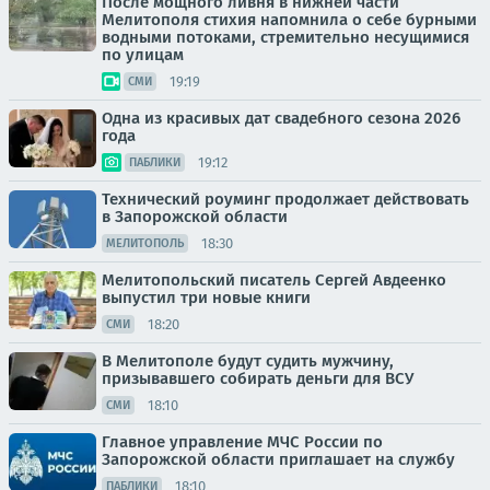
После мощного ливня в нижней части
Мелитополя стихия напомнила о себе бурными
водными потоками, стремительно несущимися
по улицам
19:19
СМИ
Одна из красивых дат свадебного сезона 2026
года
19:12
ПАБЛИКИ
Технический роуминг продолжает действовать
в Запорожской области
18:30
МЕЛИТОПОЛЬ
Мелитопольский писатель Сергей Авдеенко
выпустил три новые книги
18:20
СМИ
В Мелитополе будут судить мужчину,
призывавшего собирать деньги для ВСУ
18:10
СМИ
Главное управление МЧС России по
Запорожской области приглашает на службу
18:10
ПАБЛИКИ