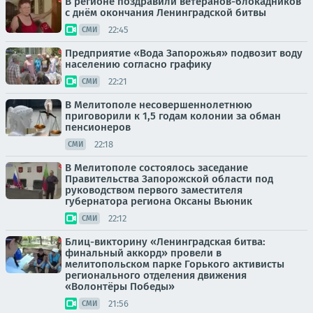
В регионе поздравили ветеранов-блокадников
с днём окончания Ленинградской битвы
22:45
СМИ
Предприятие «Вода Запорожья» подвозит воду
населению согласно графику
22:21
СМИ
В Мелитополе несовершеннолетнюю
приговорили к 1,5 годам колонии за обман
пенсионеров
22:18
СМИ
В Мелитополе состоялось заседание
Правительства Запорожской области под
руководством первого заместителя
губернатора региона Оксаны Вьюник
22:12
СМИ
Блиц-викторину «Ленинградская битва:
финальный аккорд» провели в
мелитопольском парке Горького активисты
регионального отделения движения
«Волонтёры Победы»
21:56
СМИ