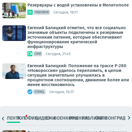
Резервуары с водой установлены в Мелитополе
Сегодня, 16:11
ПАБЛИКИ
Евгений Балицкий отметил, что все социально
значимые объекты подключены к резервным
источникам питания, которые обеспечивают
функционирование критической
инфраструктуры
Сегодня, 21:45
СМИ
Евгений Балицкий: Положение на трассе Р-280
«Новороссия» удалось переломить, в целом
ситуация значительно улучшилась в
процентном соотношении, движение более или
менее восстановилось
Сегодня, 16:37
ОФИЦ.
ЛЕНТА
ТОП
ОФИЦ.
ВИДЕО
СМИ
ВОЕНКОРЫ
МНЕНИЯ
ПАБЛИКИ
ФОТО
ЛОНГРИДЫ