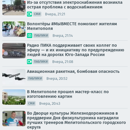
Из-за отсутствия электроснабжения возникла
острая проблема с водоснабжением
Вчера, 21:21
СМИ
Волонтёры #МЫВМЕСТЕ помогают жителям
Мелитополя
Вчера, 21:14
ПАБЛИКИ
Радио ПИКА поддерживает своих коллег по
эфиру — и их инициативу по предупреждению
людей на дорогах Юго-Запада России
Вчера, 21:08
ПАБЛИКИ
Авиационная ракетная, бомбовая опасность
Вчера, 20:52
ПАБЛИКИ
В Мелитополе прошел мастер-класс по
изготовлению картин
Вчера, 20:43
СМИ
Во Дворце культуры Железнодорожников в
преддверии Дня физкультурника наградили
лучших тренеров Мелитопольского городского
округа