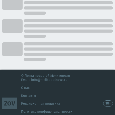
© Лента новостей Мелитополя
Email:
info@melitopolnews.ru
О нас
Контакты
ZOV
18+
Редакционная политика
Политика конфиденциальности