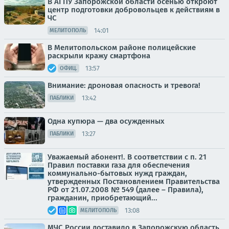
В АГПУ Запорожской области осенью откроют
центр подготовки добровольцев к действиям в
ЧС
14:01
МЕЛИТОПОЛЬ
В Мелитопольском районе полицейские
раскрыли кражу смартфона
13:57
ОФИЦ.
Внимание: дроновая опасность и тревога!
13:42
ПАБЛИКИ
Одна купюра — два осужденных
13:27
ПАБЛИКИ
Уважаемый абонент!. В соответствии с п. 21
Правил поставки газа для обеспечения
коммунально-бытовых нужд граждан,
утвержденных Постановлением Правительства
РФ от 21.07.2008 № 549 (далее – Правила),
гражданин, приобретающий...
13:08
МЕЛИТОПОЛЬ
МЧС России доставило в Запорожскую область