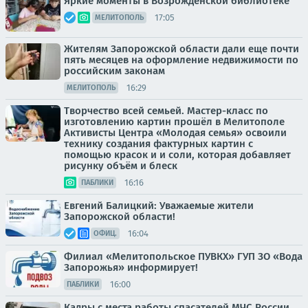
Яркие моменты в Возрожденской библиотеке
17:05
МЕЛИТОПОЛЬ
Жителям Запорожской области дали еще почти
пять месяцев на оформление недвижимости по
российским законам
16:29
МЕЛИТОПОЛЬ
Творчество всей семьей. Мастер-класс по
изготовлению картин прошёл в Мелитополе
Активисты Центра «Молодая семья» освоили
технику создания фактурных картин с
помощью красок и и соли, которая добавляет
рисунку объём и блеск
16:16
ПАБЛИКИ
Евгений Балицкий: Уважаемые жители
Запорожской области!
16:04
ОФИЦ.
Филиал «Мелитопольское ПУВКХ» ГУП ЗО «Вода
Запорожья» информирует!
16:00
ПАБЛИКИ
Кадры с места работы спасателей МЧС России