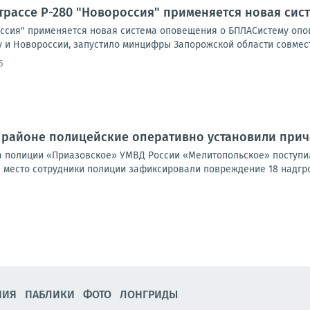
трассе Р-280 "Новороссия" применяется новая си
оссия" применяется новая система оповещения о БПЛАСистему опов
 и Новороссии, запустило минцифры Запорожской области совместн
5
 районе полицейские оперативно установили при
а полиции «Приазовское» УМВД России «Мелитопольское» поступ
место сотрудники полиции зафиксировали повреждение 18 надгроб
НИЯ
ПАБЛИКИ
ФОТО
ЛОНГРИДЫ