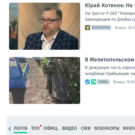
Юрий Котенок: На 
На трассе Р-280 "Новор
проходящем по Донбассу
Вчера, 22:4
ВОЕНКОРЫ
В Мелитопольском
В дежурную часть отдел
кладбище.Прибывшие на 
Вчера, 16:53
ОФИЦ.
ЛЕНТА
ТОП
ОФИЦ.
ВИДЕО
СМИ
ВОЕНКОРЫ
МНЕ