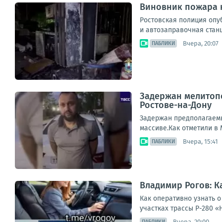
Виновник пожара н
Ростовская полиция опу
и автозаправочная станц
Вчера, 20:07
ПАБЛИКИ
Задержан мелитопо
Ростове-на-Дону
Задержан предполагаемы
массиве.Как отметили в 
Вчера, 15:41
ПАБЛИКИ
Владимир Рогов: К
Как оперативно узнать 
участках трассы Р-280 «
Вчера, 20:00
ПАБЛИКИ